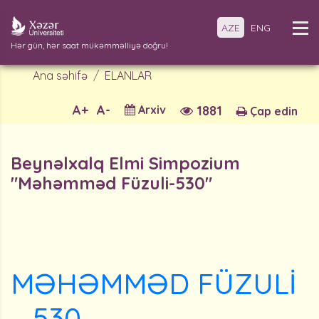
AZE
ENG
Hər gün, hər saat mükəmməlliyə doğru!
Ana səhifə
ELANLAR
A+
A-
Arxiv
1881
Çap edin
Beynəlxalq Elmi Simpozium
"Məhəmməd Füzuli-530"
MƏHƏMMƏD FÜZULİ
– 530