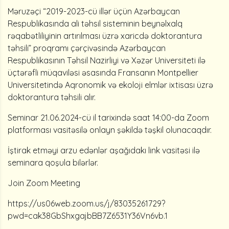
Məruzəçi “2019-2023-cü illər üçün Azərbaycan
Respublikasında ali təhsil sisteminin beynəlxalq
rəqabətliliyinin artırılması üzrə xaricdə doktorantura
təhsili” proqramı çərçivəsində Azərbaycan
Respublikasının Təhsil Nazirliyi və Xəzər Universiteti ilə
üçtərəfli müqaviləsi əsasında Fransanın Montpellier
Universitetində Aqronomik və ekoloji elmlər ixtisası üzrə
doktorantura təhsili alır.
Seminar 21.06.2024-cü il tarixində saat 14:00-da Zoom
platforması vasitəsilə onlayn şəkildə təşkil olunacaqdır.
İştirak etməyi arzu edənlər aşağıdakı link vasitəsi ilə
seminara qoşula bilərlər.
Join Zoom Meeting
https://us06web.zoom.us/j/83035261729?
pwd=cak38GbShxgajbBB7Z6531Y36Vn6vb.1