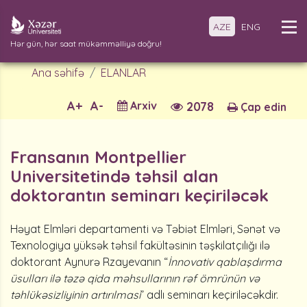
AZE
ENG
Hər gün, hər saat mükəmməlliyə doğru!
Ana səhifə
ELANLAR
A+
A-
Arxiv
2078
Çap edin
Fransanın Montpellier
Universitetində təhsil alan
doktorantın seminarı keçiriləcək
Həyat Elmləri departamenti və Təbiət Elmləri, Sənət və
Texnologiya yüksək təhsil fakültəsinin təşkilatçılığı ilə
doktorant Aynurə Rzayevanın “
İnnovativ qablaşdırma
üsulları ilə təzə qida məhsullarının rəf ömrünün və
təhlükəsizliyinin artırılması
” adlı seminarı keçiriləcəkdir.