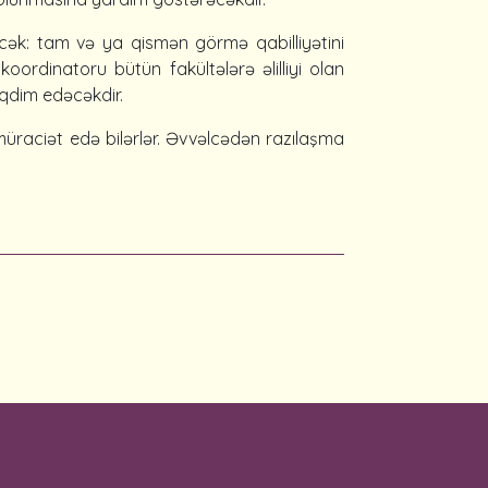
əcək: tam və ya qismən görmə qabilliyətini
koordinatoru bütün fakültələrə əlilliyi olan
qdim edəcəkdir.
üraciət edə bilərlər. Əvvəlcədən razılaşma