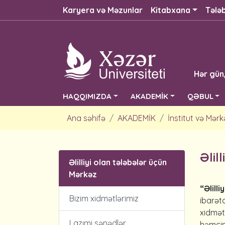
Karyera və Məzunlar
Kitabxana
Tələ
Hər gün
HAQQIMIZDA
AKADEMİK
QƏBUL
Ana səhifə
AKADEMİK
İnstitut və Mərk
Əlil
Əlilliyi olan tələbələr üçün
Mərkəz
“Əlill
Bizim xidmətlərimiz
ibarət
xidmət
Lazımi sənədlər
həmçin