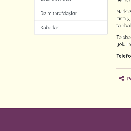
Mərkəz
Bizim tərəfdaşlar
itirmi
tələbə
Xəbərlər
Tələbə
yolu i
Telef
P