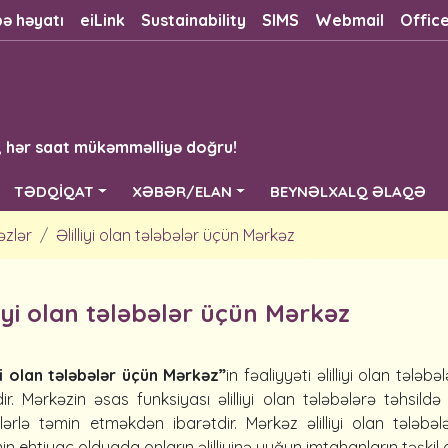
bə həyatı
eiLink
Sustainability
SIMS
Webmail
Offic
, hər saat mükəmməlliyə doğru!
TƏDQİQAT
XƏBƏR/ELAN
BEYNƏLXALQ ƏLAQƏ
əzlər
Əlilliyi olan tələbələr üçün Mərkəz
liyi olan tələbələr üçün Mərkəz
iyi olan tələbələr üçün Mərkəz”
in fəaliyyəti əlilliyi olan tələ
dir. Mərkəzin əsas funksiyası əlilliyi olan tələbələrə təhsi
lərlə təmin etməkdən ibarətdir. Mərkəz əlilliyi olan tələbə
in ehtiyac olduqda onların əlilliyinə uyğun imtahanların təşki