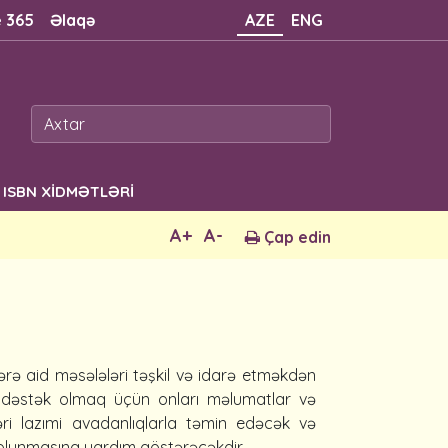
e 365
Əlaqə
AZE
ENG
ISBN XİDMƏTLƏRİ
A+
A-
Çap edin
bələrə aid məsələləri təşkil və idarə etməkdən
ldə dəstək olmaq üçün onları məlumatlar və
ləri lazımi avadanlıqlarla təmin edəcək və
l olunmasına yardım göstərəcəkdir.