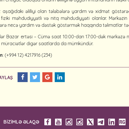
 aşağıdakı əlilliyi olan tələbələrə yardım və xidmət göstər
ş, fiziki məhdudiyyətli və nitq məhdudiyyəti olanlar. Mərkəzin 
lərə necə yardım və dəstək göstərmək haqqında təlimatlar tə
lər Bazar ertəsi – Cümə saat 10:00-dan 17:00-dək mərkəzə m
lə müraciətlər digər saatlarda da mümkündür.
on
: (+994 12) 4217916 (234)
AYLAŞ
BİZİMLƏ ƏLAQƏ