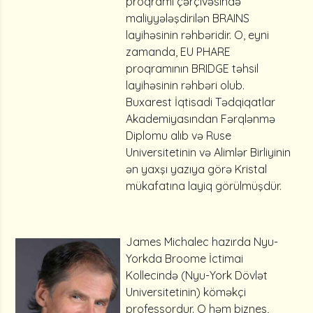
proqramı çərçivəsində
maliyyələşdirilən BRAINS
layihəsinin rəhbəridir. O, eyni
zamanda, EU PHARE
proqramının BRIDGE təhsil
layihəsinin rəhbəri olub.
Buxarest İqtisadi Tədqiqatlar
Akademiyasından Fərqlənmə
Diplomu alıb və Ruse
Universitetinin və Alimlər Birliyinin
ən yaxşı yazıya görə Kristal
mükafatına layiq görülmüşdür.
James Michalec hazırda Nyu-
Yorkda Broome İctimai
Kollecində (Nyu-York Dövlət
Universitetinin) köməkçi
professordur. O həm biznes,