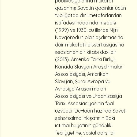
publikasiyalarına mükafat
qazanmş Sovetin qadınlar üçün
təbliğatda dini metaforlardan
istifadəsi haqqında məqalə
(1999) və 1930-cu illərdə Nijni
Novqorodun planlaşdırmasına
dair mükafatlı dissertasiyasına
əsaslanan bir kitabı daxildir
(2013). Amerika Tarixi Birliyi,
Kanada Slavyan Araşdırmaları
Assosiasiyası, Amerikan
Slavyan, Şərqi Avropa və
Avrasiya Araşdırmaları
Assosiasiyası və Urbanizasiya
Tarixi Assosiasiyasının fəal
üzvüdür. DeHaan hazırda Sovet
şəhərsalma inkişafının Bakı
ictimai həyatının gündəlik
fəaliyyətinə, sosial qarşılıqlı