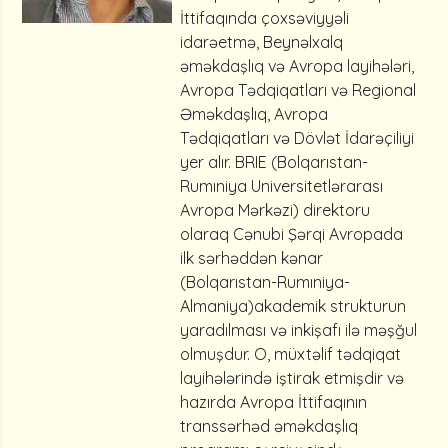
İttifaqında çoxsəviyyəli
idarəetmə, Beynəlxalq
əməkdaşlıq və Avropa layihələri,
Avropa Tədqiqatları və Regional
Əməkdaşlıq, Avropa
Tədqiqatları və Dövlət İdarəçiliyi
yer alır. BRIE (Bolqarıstan-
Rumıniya Universitetlərarası
Avropa Mərkəzi) direktoru
olaraq Cənubi Şərqi Avropada
ilk sərhəddən kənar
(Bolqarıstan-Rumıniya-
Almaniya)akademik strukturun
yaradılması və inkişafı ilə məşğul
olmuşdur. O, müxtəlif tədqiqat
layihələrində iştirak etmişdir və
hazırda Avropa İttifaqının
transsərhəd əməkdaşlıq