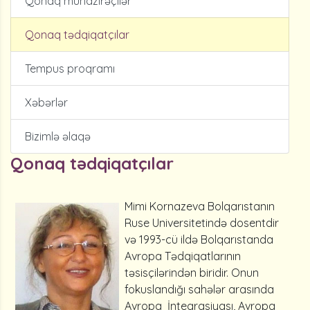
Qonaq mühazirəçilər
Qonaq tədqiqatçılar
Tempus proqramı
Xəbərlər
Bizimlə əlaqə
Qonaq tədqiqatçılar
Mimi Kornazeva Bolqarıstanın
Ruse Universitetində dosentdir
və 1993-cü ildə Bolqarıstanda
Avropa Tədqiqatlarının
təsisçilərindən biridir. Onun
fokuslandığı sahələr arasında
Avropa İnteqrasiyası, Avropa