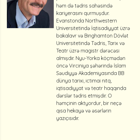
həm də tədris sahəsində
kariyerasını qurmuşdur.
Evanstonda Northwestern
Universitetində İqtisadiyyat üzrə
bakalavr və Binghamton Dövlət
Universitetində Tədris, Tarix və
Teatr üzrə magistr dərəcəsi
almışdır. Nyu-Yorka köçmədən
öncə Virciniya şəhərində İslam
Səudiyyə Akademiyasında BB
dünya tarixi, ictimai nitq,
iqtisadiyyat və teatr haqqında
dərslər tədris etmişdir. O
həmçinin aktyordur, bir neçə
qısa hekayə və əsərlərin
yazıçısıdır.