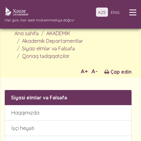
AZE
ENG
Hər gün, hər saat mükəmməlliyə doğru!
Ana səhifə
AKADEMİK
Akademik Departamentlər
Siyasi elmlər və Fəlsəfə
Qonaq tədqiqatçılar
A+
A-
Çap edin
Siyasi elmlər və Fəlsəfə
Haqqımızda
İşçi heyəti