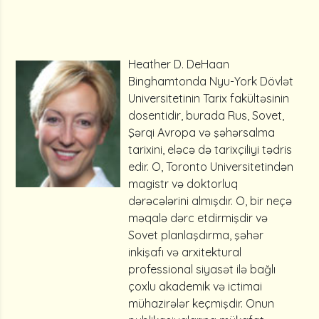
Heather D. DeHaan
Binghamtonda Nyu-York Dövlət
Universitetinin Tarix fakültəsinin
dosentidir, burada Rus, Sovet,
Şərqi Avropa və şəhərsalma
tarixini, eləcə də tarixçiliyi tədris
edir. O, Toronto Universitetindən
magistr və doktorluq
dərəcələrini almışdır. O, bir neçə
məqalə dərc etdirmişdir və
Sovet planlaşdırma, şəhər
inkişafı və arxitektural
professional siyasət ilə bağlı
çoxlu akademik və ictimai
mühazirələr keçmişdir. Onun