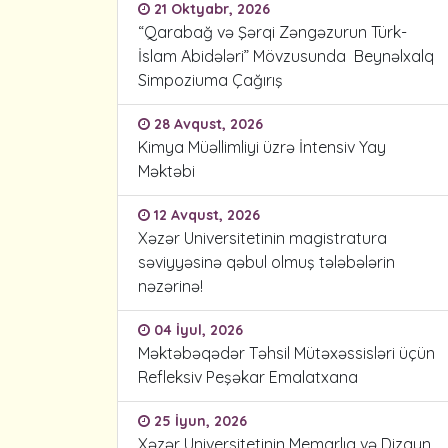
21 Oktyabr, 2026
“Qarabağ və Şərqi Zəngəzurun Türk-
İslam Abidələri” Mövzusunda Beynəlxalq
Simpoziuma Çağırış
28 Avqust, 2026
Kimya Müəllimliyi üzrə İntensiv Yay
Məktəbi
12 Avqust, 2026
Xəzər Universitetinin magistratura
səviyyəsinə qəbul olmuş tələbələrin
nəzərinə!
04 İyul, 2026
Məktəbəqədər Təhsil Mütəxəssisləri üçün
Refleksiv Peşəkar Emalatxana
25 İyun, 2026
Xəzər Universitetinin Memarlıq və Dizayn