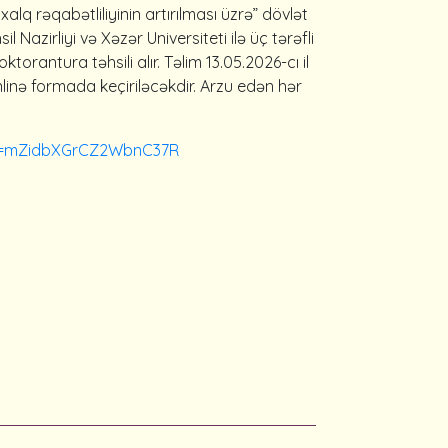
lq rəqabətliliyinin artırılması üzrə” dövlət
azirliyi və Xəzər Universiteti ilə üç tərəfli
orantura təhsili alır. Təlim 13.05.2026-cı il
linə formada keçiriləcəkdir. Arzu edən hər
?p=mZidbXGrCZ2WbnC37R