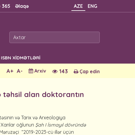
e 365
Əlaqə
AZE
ENG
ISBN XİDMƏTLƏRİ
A+
A-
Arxiv
143
Çap edin
ə təhsil alan doktorantın
təsinin və Tarix və Arxeologiya
im Xanlar oğlunun
Şah I İsmayıl dövründə
. Məruzəçi “2019-2023-cü illər üçün