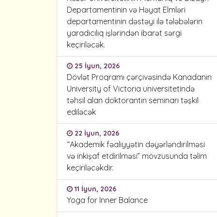
Departamentinin və Həyat Elmləri
departamentinin dəstəyi ilə tələbələrin
yaradıcılıq işlərindən ibarət sərgi
keçiriləcək.
25 İyun, 2026
Dövlət Proqramı çərçivəsində Kanadanın
University of Victoria universitetində
təhsil alan doktorantın seminarı təşkil
ediləcək
22 İyun, 2026
“Akademik fəaliyyətin dəyərləndirilməsi
və inkişaf etdirilməsi” mövzusunda təlim
keçiriləcəkdir.
11 İyun, 2026
Yoga for Inner Balance