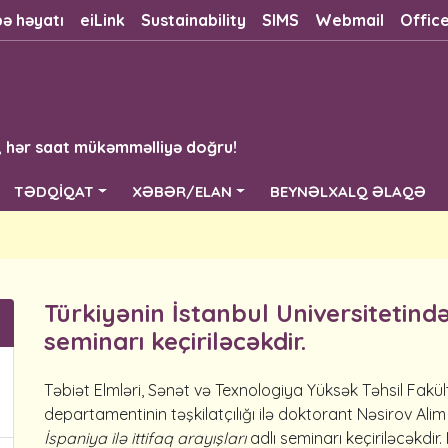
bə həyatı
eiLink
Sustainability
SIMS
Webmail
Offic
, hər saat mükəmməlliyə doğru!
TƏDQİQAT
XƏBƏR/ELAN
BEYNƏLXALQ ƏLAQƏ
Türkiyənin İstanbul Universitetind
seminarı keçiriləcəkdir.
Təbiət Elmləri, Sənət və Texnologiya Yüksək Təhsil Fakül
departamentinin təşkilatçılığı ilə doktorant Nəsirov Al
İspaniya ilə ittifaq arayışları
adlı seminarı keçiriləcəkdir