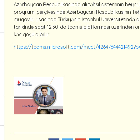
Azərbaycan Respublikasında ali təhsil sisteminin beynəlxa
proqramı çərçivəsində Azərbaycan Respublikasının Təhsil N
müqavilə əsasında Türkiyənin İstanbul Universitetində dokt
tarixində saat 12:30-da teams platforması üzərindən on
kəs qoşula bilər.
https://teams.microsoft.com/meet/42647644421492