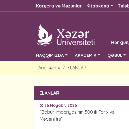
Karyera və Məzunlar
Kitabxana
Tələ
Hər gün
HAQQIMIZDA
AKADEMİK
QƏBUL
Ana səhifə
ELANLAR
ELANLAR
26 Noyabr, 2026
“Babür İmperiyasının 500 ili: Tarix və
Mədəni İrs”