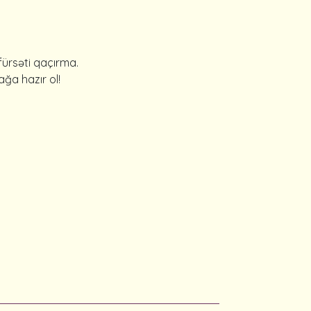
ürsəti qaçırma.
ğa hazır ol!