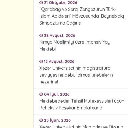
21 Oktyabr, 2026
“Qarabağ və Şərqi Zəngəzurun Türk-
İslam Abidələri” Mövzusunda Beynəlxalq
Simpoziuma Çağırış
28 Avqust, 2026
Kimya Müəllimliyi üzrə İntensiv Yay
Məktəbi
12 Avqust, 2026
Xəzər Universitetinin magistratura
səviyyəsinə qəbul olmuş tələbələrin
nəzərinə!
04 İyul, 2026
Məktəbəqədər Təhsil Mütəxəssisləri üçün
Refleksiv Peşəkar Emalatxana
25 İyun, 2026
Xəzər Universitetinin Memarlıq və Dizayn