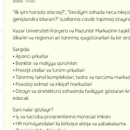
Saat: 11:00
“İlk işim harada olacaq?”, “Sevdiyim sahədə necə inkiş
genişləndirə bilərəm?” suallarına cavab tapmaq istəyirs
Xəzər Universiteti Karyera və Məzunlar Mərkəzinin təşkil
ölkənin və regionun ən tanınmış işəgötürənləri ilə bir ar
Sərgidə:
• Aparıcı şirkətlər
• Banklar və maliyyə qurumları
• Prestijli otellər və turizm şirkətləri
• Tanınmış təhsil kompleksləri, tədris və tərcümə mərkəzl
• Psixoloji xidmət və inkişaf mərkəzləri
• Dizayn və arxitektura sahəsində fəaliyyət göstərən krea
edəcək.
Səni nələr gözləyir?
• İş və təcrübə proqramlarına müraciət imkanı
• HR nümayəndələri ilə birbaşa əlaqə və şəbəkələşmə