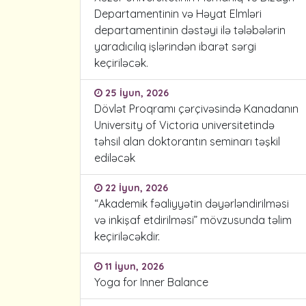
Departamentinin və Həyat Elmləri
departamentinin dəstəyi ilə tələbələrin
yaradıcılıq işlərindən ibarət sərgi
keçiriləcək.
25 İyun, 2026
Dövlət Proqramı çərçivəsində Kanadanın
University of Victoria universitetində
təhsil alan doktorantın seminarı təşkil
ediləcək
22 İyun, 2026
“Akademik fəaliyyətin dəyərləndirilməsi
və inkişaf etdirilməsi” mövzusunda təlim
keçiriləcəkdir.
11 İyun, 2026
Yoga for Inner Balance