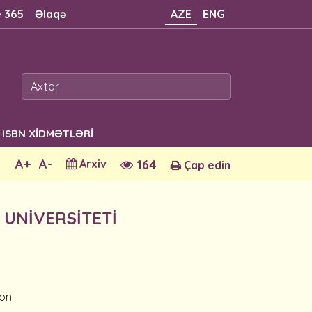
e 365
Əlaqə
AZE
ENG
ISBN XİDMƏTLƏRİ
A+
A-
Arxiv
164
Çap edin
 UNİVERSİTETİ
lon