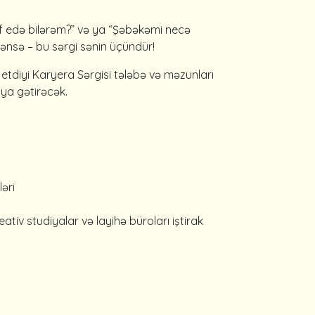
af edə bilərəm?” və ya “Şəbəkəmi necə
ənsə – bu sərgi sənin üçündür!
 etdiyi Karyera Sərgisi tələbə və məzunları
aya gətirəcək.
əri
tiv studiyalar və layihə büroları iştirak