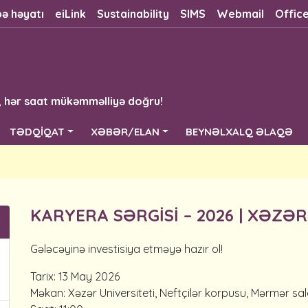
bə həyatı
eiLink
Sustainability
SIMS
Webmail
Offic
, hər saat mükəmməlliyə doğru!
TƏDQİQAT
XƏBƏR/ELAN
BEYNƏLXALQ ƏLAQƏ
KARYERA SƏRGİSİ – 2026 | XƏZƏR
Gələcəyinə investisiya etməyə hazır ol!
Tarix: 13 May 2026
Məkan: Xəzər Universiteti, Neftçilər korpusu, Mərmər sa