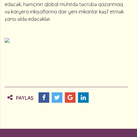
edəcək, həmçinin qlobal mühitdə təcrübə qazanmaq
və karyera inkişaflarına dair yeni imkanlar kəşf etmək
şansı əldə edəcəklər.
PAYLAŞ