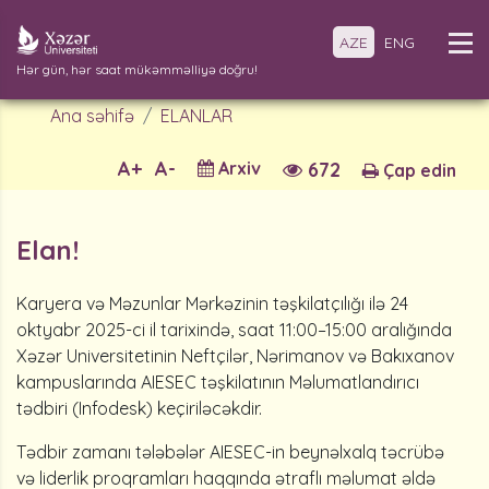
AZE
ENG
Hər gün, hər saat mükəmməlliyə doğru!
Ana səhifə
ELANLAR
A+
A-
Arxiv
672
Çap edin
Elan!
Karyera və Məzunlar Mərkəzinin təşkilatçılığı ilə 24
oktyabr 2025-ci il tarixində, saat 11:00–15:00 aralığında
Xəzər Universitetinin Neftçilər, Nərimanov və Bakıxanov
kampuslarında AIESEC təşkilatının Məlumatlandırıcı
tədbiri (Infodesk) keçiriləcəkdir.
Tədbir zamanı tələbələr AIESEC-in beynəlxalq təcrübə
və liderlik proqramları haqqında ətraflı məlumat əldə