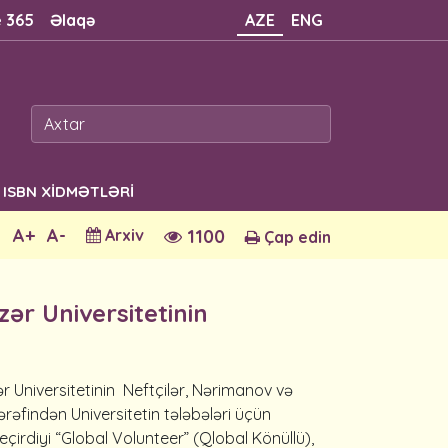
e 365
Əlaqə
AZE
ENG
ISBN XİDMƏTLƏRİ
A+
A-
Arxiv
1100
Çap edin
ər Universitetinin
ər Universitetinin Neftçilər, Nərimanov və
əfindən Universitetin tələbələri üçün
eçirdiyi “Global Volunteer” (Qlobal Könüllü),