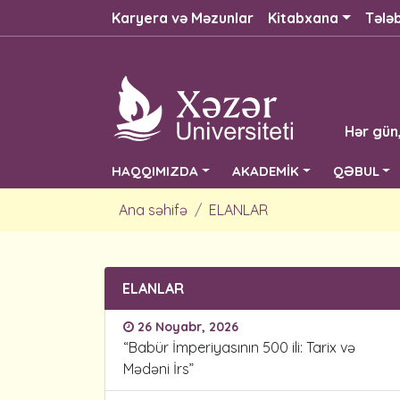
Karyera və Məzunlar
Kitabxana
Tələ
Hər gün
HAQQIMIZDA
AKADEMİK
QƏBUL
Ana səhifə
ELANLAR
ELANLAR
26 Noyabr, 2026
“Babür İmperiyasının 500 ili: Tarix və
Mədəni İrs”