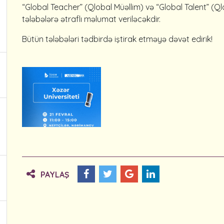
“Global Teacher” (Qlobal Müəllim) və “Global Talent” (
tələbələrə ətraflı məlumat veriləcəkdir.
Bütün tələbələri tədbirdə iştirak etməyə dəvət edirik!
PAYLAŞ