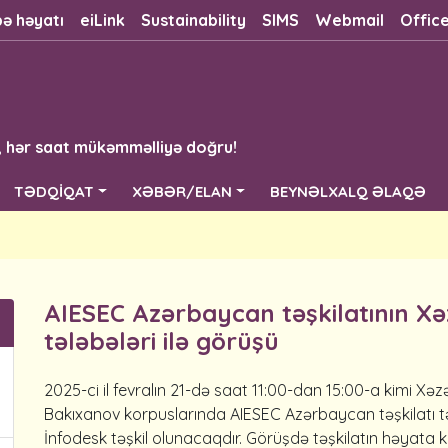
bə həyatı
eiLink
Sustainability
SIMS
Webmail
Offic
, hər saat mükəmməlliyə doğru!
TƏDQİQAT
XƏBƏR/ELAN
BEYNƏLXALQ ƏLAQƏ
AIESEC Azərbaycan təşkilatının Xəz
tələbələri ilə görüşü
2025-ci il fevralın 21-də saat 11:00-dan 15:00-a kimi Xəz
Bakıxanov korpuslarında AIESEC Azərbaycan təşkilatı tər
İnfodesk təşkil olunacaqdır. Görüşdə təşkilatın həyata k