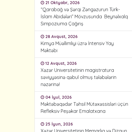
21 Oktyabr, 2026
“Qarabağ və Şərqi Zəngəzurun Türk-
İslam Abidələri” Mövzusunda Beynəlxalq
Simpoziuma Çağırış
28 Avqust, 2026
Kimya Müəllimliyi üzrə İntensiv Yay
Məktəbi
12 Avqust, 2026
Xəzər Universitetinin magistratura
səviyyəsinə qəbul olmuş tələbələrin
nəzərinə!
04 İyul, 2026
Məktəbəqədər Təhsil Mütəxəssisləri üçün
Refleksiv Peşəkar Emalatxana
25 İyun, 2026
Xəzər Universitetinin Memarlıq və Dizayn