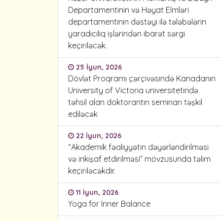
Departamentinin və Həyat Elmləri
departamentinin dəstəyi ilə tələbələrin
yaradıcılıq işlərindən ibarət sərgi
keçiriləcək.
25 İyun, 2026
Dövlət Proqramı çərçivəsində Kanadanın
University of Victoria universitetində
təhsil alan doktorantın seminarı təşkil
ediləcək
22 İyun, 2026
“Akademik fəaliyyətin dəyərləndirilməsi
və inkişaf etdirilməsi” mövzusunda təlim
keçiriləcəkdir.
11 İyun, 2026
Yoga for Inner Balance