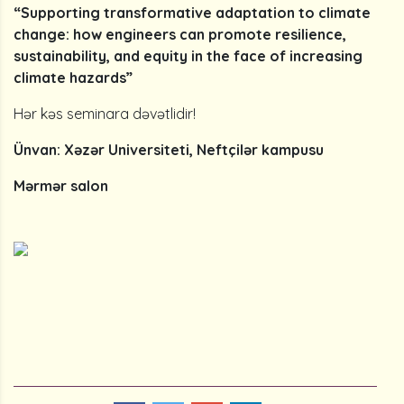
“Supporting transformative adaptation to climate
change: how engineers can promote resilience,
sustainability, and equity in the face of increasing
climate hazards”
Hər kəs seminara dəvətlidir!
Ünvan: Xəzər Universiteti, Neftçilər kampusu
Mərmər salon