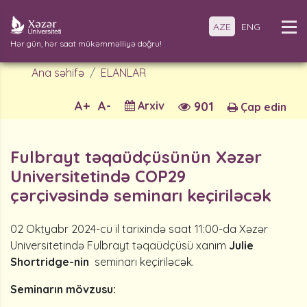
AZE
ENG
Hər gün, hər saat mükəmməlliyə doğru!
Ana səhifə
ELANLAR
A+
A-
Arxiv
901
Çap edin
Fulbrayt təqaüdçüsünün Xəzər
Universitetində COP29
çərçivəsində seminarı keçiriləcək
02 Oktyabr 2024-cü il tarixində saat 11:00-da Xəzər
Universitetində Fulbrayt təqaüdçüsü xanım
Julie
Shortridge-nin
seminarı keçiriləcək.
Seminarın mövzusu: