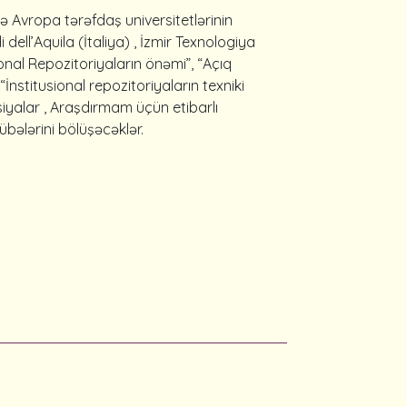
 Avropa tərəfdaş universitetlərinin
 dell’Aquila (İtaliya) , İzmir Texnologiya
onal Repozitoriyaların önəmi”, “Açıq
İnstitusional repozitoriyaların texniki
asiyalar , Araşdırmam üçün etibarlı
rübələrini bölüşəcəklər.