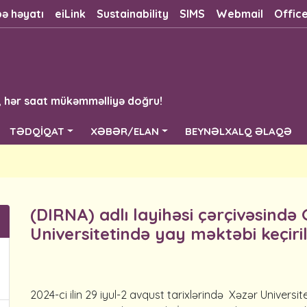
bə həyatı
eiLink
Sustainability
SIMS
Webmail
Offic
, hər saat mükəmməlliyə doğru!
TƏDQİQAT
XƏBƏR/ELAN
BEYNƏLXALQ ƏLAQƏ
(DIRNA) adlı layihəsi çərçivəsində
Universitetində yay məktəbi keçiri
2024-ci ilin 29 iyul-2 avqust tarixlərində Xəzər Univer