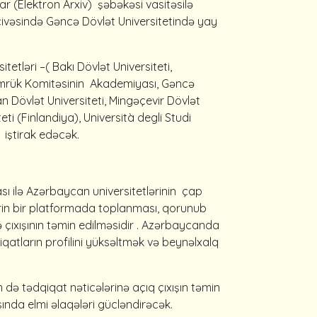
r (Elektron Arxiv) şəbəkəsi vasitəsilə
ərçivəsində Gəncə Dövlət Universitetində yay
tləri –( Bakı Dövlət Universiteti,
ömrük Komitəsinin Akademiyası, Gəncə
an Dövlət Universiteti, Mingəçevir Dövlət
ti (Finlandiya), Università degli Studi
) iştirak edəcək.
ı ilə Azərbaycan universitetlərinin çap
rlərin bir platformada toplanması, qorunub
 çıxışının təmin edilməsidir . Azərbaycanda
dqiqatların profilini yüksəltmək və beynəlxalq
m də tədqiqat nəticələrinə açıq çıxışın təmin
sında elmi əlaqələri gücləndirəcək.