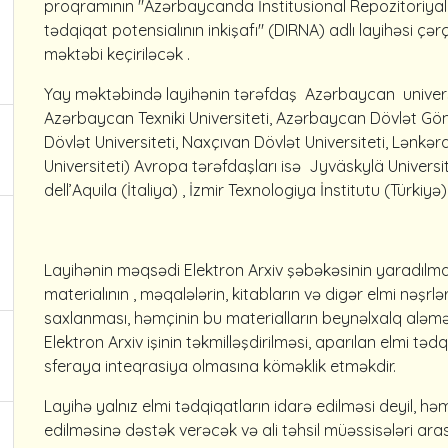
proqramının "Azərbaycanda İnstitusional Repozitoriyala
tədqiqat potensialının inkişafı" (DIRNA) adlı layihəsi ç
məktəbi keçiriləcək .
Yay məktəbində layihənin tərəfdaş Azərbaycan universite
Azərbaycan Texniki Universiteti, Azərbaycan Dövlət G
Dövlət Universiteti, Naxçıvan Dövlət Universiteti, Lənkər
Universiteti) Avropa tərəfdaşları isə Jyväskylä Universite
dell’Aquila (İtaliya) , İzmir Texnologiya İnstitutu (Türkiyə
Layihənin məqsədi Elektron Arxiv şəbəkəsinin yaradılmas
materialının , məqalələrin, kitabların və digər elmi nəş
saxlanması, həmçinin bu materialların beynəlxalq aləmə
Elektron Arxiv işinin təkmilləşdirilməsi, aparılan elmi tə
sferaya inteqrasiya olmasına köməklik etməkdir.
Layihə yalnız elmi tədqiqatların idarə edilməsi deyil, hə
edilməsinə dəstək verəcək və ali təhsil müəssisələri ara