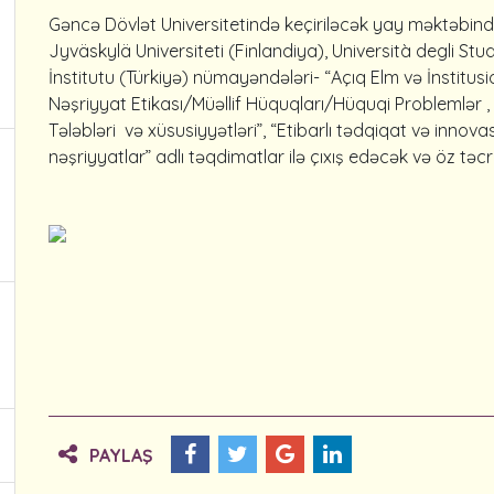
Gəncə Dövlət Universitetində keçiriləcək yay məktəbində
Jyväskylä Universiteti (Finlandiya), Università degli Studi
İnstitutu (Türkiyə) nümayəndələri- “Açıq Elm və İnstitusi
Nəşriyyat Etikası/Müəllif Hüquqları/Hüquqi Problemlər , “
Tələbləri və xüsusiyyətləri”, “Etibarlı tədqiqat və innov
nəşriyyatlar” adlı təqdimatlar ilə çıxış edəcək və öz təc
PAYLAŞ