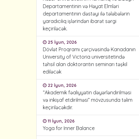
Departamentinin və Həyat Elmləri
departamentinin dəstəyi ilə tələbələrin
yaradıcılıq işlərindən ibarət sərgi
keçiriləcək.
25 İyun, 2026
Dövlət Proqramı çərçivəsində Kanadanın
University of Victoria universitetində
təhsil alan doktorantın seminarı təşkil
ediləcək
22 İyun, 2026
“Akademik fəaliyyətin dəyərləndirilməsi
və inkişaf etdirilməsi” mövzusunda təlim
keçiriləcəkdir.
11 İyun, 2026
Yoga for Inner Balance