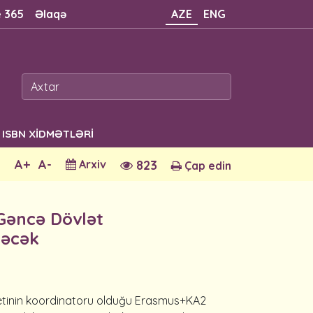
e 365
Əlaqə
AZE
ENG
ISBN XİDMƏTLƏRİ
A+
A-
Arxiv
823
Çap edin
 Gəncə Dövlət
ləcək
sitetinin koordinatoru olduğu Erasmus+KA2