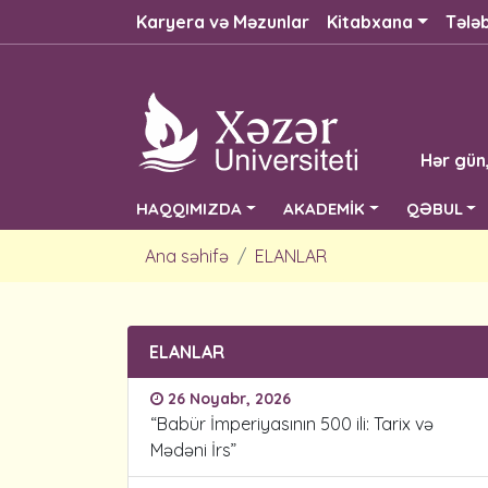
Karyera və Məzunlar
Kitabxana
Tələ
Hər gün
HAQQIMIZDA
AKADEMİK
QƏBUL
Ana səhifə
ELANLAR
ELANLAR
26 Noyabr, 2026
“Babür İmperiyasının 500 ili: Tarix və
Mədəni İrs”