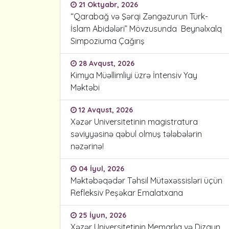
21 Oktyabr, 2026
“Qarabağ və Şərqi Zəngəzurun Türk-
İslam Abidələri” Mövzusunda Beynəlxalq
Simpoziuma Çağırış
28 Avqust, 2026
Kimya Müəllimliyi üzrə İntensiv Yay
Məktəbi
12 Avqust, 2026
Xəzər Universitetinin magistratura
səviyyəsinə qəbul olmuş tələbələrin
nəzərinə!
04 İyul, 2026
Məktəbəqədər Təhsil Mütəxəssisləri üçün
Refleksiv Peşəkar Emalatxana
25 İyun, 2026
Xəzər Universitetinin Memarlıq və Dizayn