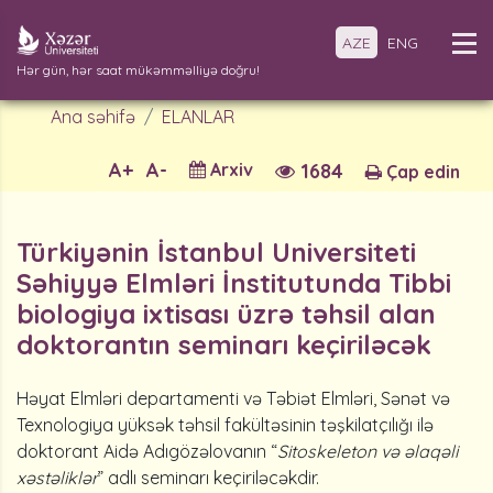
AZE
ENG
Hər gün, hər saat mükəmməlliyə doğru!
Ana səhifə
ELANLAR
A+
A-
Arxiv
1684
Çap edin
Türkiyənin İstanbul Universiteti
Səhiyyə Elmləri İnstitutunda Tibbi
biologiya ixtisası üzrə təhsil alan
doktorantın seminarı keçiriləcək
Həyat Elmləri departamenti və Təbiət Elmləri, Sənət və
Texnologiya yüksək təhsil fakültəsinin təşkilatçılığı ilə
doktorant Aidə Adıgözəlovanın “
Sitoskeleton və əlaqəli
xəstəliklər
” adlı seminarı keçiriləcəkdir.