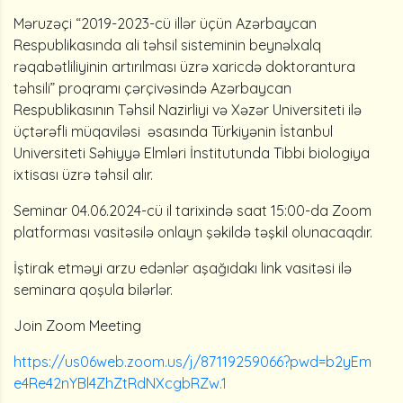
Məruzəçi “2019-2023-cü illər üçün Azərbaycan
Respublikasında ali təhsil sisteminin beynəlxalq
rəqabətliliyinin artırılması üzrə xaricdə doktorantura
təhsili” proqramı çərçivəsində Azərbaycan
Respublikasının Təhsil Nazirliyi və Xəzər Universiteti ilə
üçtərəfli müqaviləsi əsasında Türkiyənin İstanbul
Universiteti Səhiyyə Elmləri İnstitutunda Tibbi biologiya
ixtisası üzrə təhsil alır.
Seminar 04.06.2024-cü il tarixində saat 15:00-da Zoom
platforması vasitəsilə onlayn şəkildə təşkil olunacaqdır.
İştirak etməyi arzu edənlər aşağıdakı link vasitəsi ilə
seminara qoşula bilərlər.
Join Zoom Meeting
https://us06web.zoom.us/j/87119259066?pwd=b2yEm
e4Re42nYBl4ZhZtRdNXcgbRZw.1