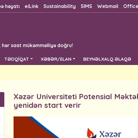
bə həyatı
eiLink
Sustainability
SIMS
Webmail
Offic
, hər saat mükəmməlliyə doğru!
TƏDQİQAT
XƏBƏR/ELAN
BEYNƏLXALQ ƏLAQƏ
Xəzər Universiteti Potensial Məktəb
yenidən start verir