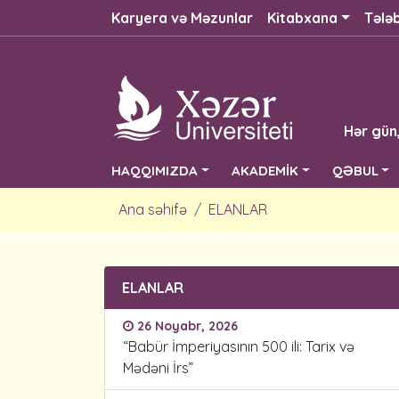
Karyera və Məzunlar
Kitabxana
Tələ
Hər gün
HAQQIMIZDA
AKADEMİK
QƏBUL
Ana səhifə
ELANLAR
ELANLAR
26 Noyabr, 2026
“Babür İmperiyasının 500 ili: Tarix və
Mədəni İrs”