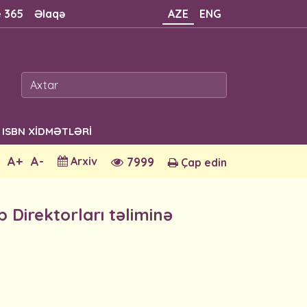
e 365
Əlaqə
AZE
ENG
ISBN XİDMƏTLƏRİ
A+
A-
Arxiv
7999
Çap edin
 Direktorları təliminə