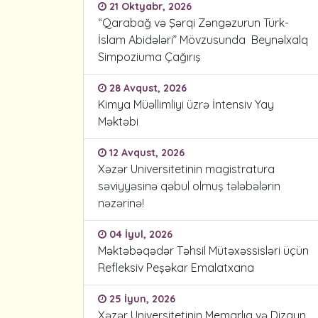
21 Oktyabr, 2026
“Qarabağ və Şərqi Zəngəzurun Türk-
İslam Abidələri” Mövzusunda Beynəlxalq
Simpoziuma Çağırış
28 Avqust, 2026
Kimya Müəllimliyi üzrə İntensiv Yay
Məktəbi
12 Avqust, 2026
Xəzər Universitetinin magistratura
səviyyəsinə qəbul olmuş tələbələrin
nəzərinə!
04 İyul, 2026
Məktəbəqədər Təhsil Mütəxəssisləri üçün
Refleksiv Peşəkar Emalatxana
25 İyun, 2026
Xəzər Universitetinin Memarlıq və Dizayn