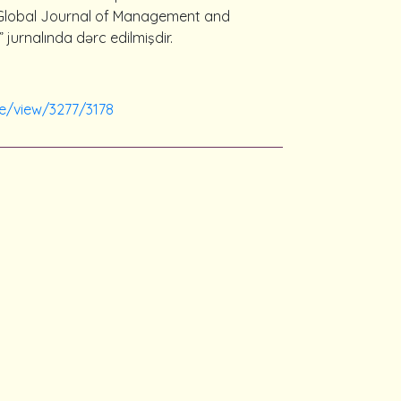
 “Global Journal of Management and
urnalında dərc edilmişdir.
le/view/3277/3178