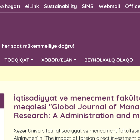
bə həyatı
eiLink
Sustainability
SIMS
Webmail
Offic
, hər saat mükəmməlliyə doğru!
TƏDQİQAT
XƏBƏR/ELAN
BEYNƏLXALQ ƏLAQƏ
İqtisadiyyat və menecment fakültə
məqaləsi "Global Journal of Man
Research: A Administration and 
Xəzər Universiteti İqtisadiyyat və menecment fakültə
Alalawneh`in “The impact of foreign direct investment 