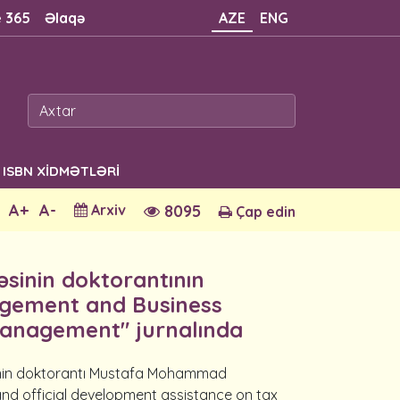
e 365
Əlaqə
AZE
ENG
ISBN XİDMƏTLƏRİ
A+
A-
Arxiv
8095
Çap edin
sinin doktorantının
agement and Business
management" jurnalında
sinin doktorantı Mustafa Mohammad
and official development assistance on tax