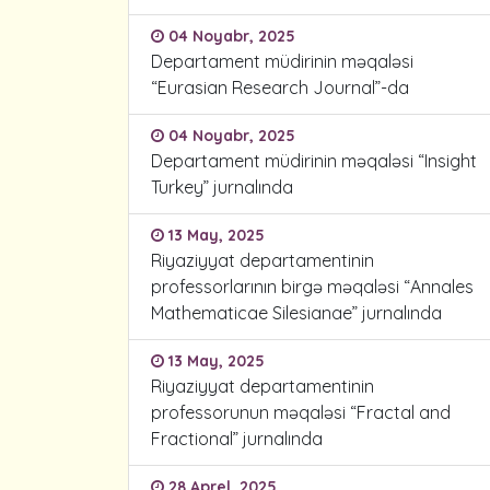
04 Noyabr, 2025
Departament müdirinin məqaləsi
“Eurasian Research Journal”-da
04 Noyabr, 2025
Departament müdirinin məqaləsi “Insight
Turkey” jurnalında
13 May, 2025
Riyaziyyat departamentinin
professorlarının birgə məqaləsi “Annales
Mathematicae Silesianae” jurnalında
13 May, 2025
Riyaziyyat departamentinin
professorunun məqaləsi “Fractal and
Fractional” jurnalında
28 Aprel, 2025