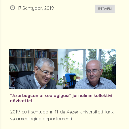
17 Sentyabr, 2019
ƏTRAFLI
“Azərbaycan arxeologiyası” jurnalının kollektivi
növbəti icl...
2019-cu il sentyabrın 11-də Xəzər Universiteti Tarix
və arxeologiya departamenti...