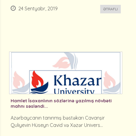
24 Sentyabr, 2019
ƏTRAFLI
Hamlet İsaxanlının sözlərinə yazılmış növbəti
mahnı səsləndi...
Azərbaycanın tanınmış bəstəkarı Cavanşir
Quliyevin Hüseyn Cavid və Xəzər Univers...