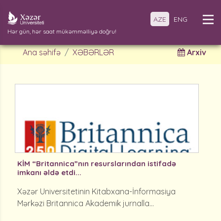
AZE
ENG
Hər gün, hər saat mükəmməlliyə doğru!
Ana səhifə
XƏBƏRLƏR
Arxiv
KİM “Britannica”nın resurslarından istifadə
imkanı əldə etdi...
Xəzər Universitetinin Kitabxana-İnformasiya
Mərkəzi Britannica Akademik jurnalla...