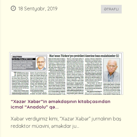
18 Sentyabr, 2019
ƏTRAFLI
“Xəzər Xəbər”in əməkdaşının kitabçasından
icmal “Anadolu” qə...
Xəbər verdiyimiz kimi, “Xəzər Xəbər” jurnalının baş
redaktor müavini, əməkdar ju...