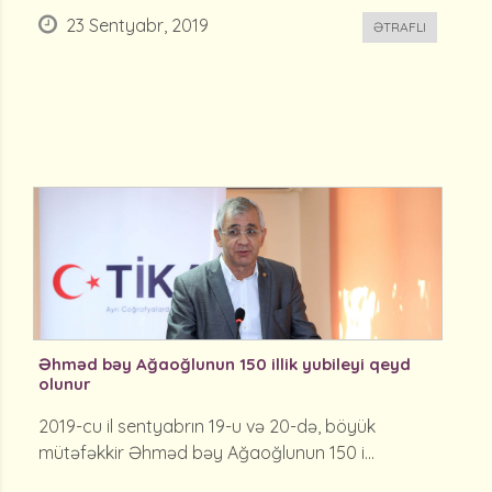
23 Sentyabr, 2019
ƏTRAFLI
Əhməd bəy Ağaoğlunun 150 illik yubileyi qeyd
olunur
2019-cu il sentyabrın 19-u və 20-də, böyük
mütəfəkkir Əhməd bəy Ağaoğlunun 150 i...