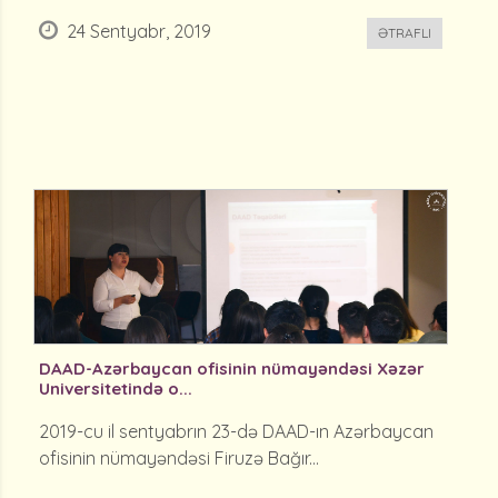
24 Sentyabr, 2019
ƏTRAFLI
DAAD-Azərbaycan ofisinin nümayəndəsi Xəzər
Universitetində o...
2019-cu il sentyabrın 23-də DAAD-ın Azərbaycan
ofisinin nümayəndəsi Firuzə Bağır...