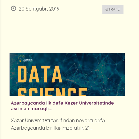
20 Sentyabr, 2019
ƏTRAFLI
Azərbaycanda ilk dəfə Xəzər Universitetində
əsrin ən maraqlı...
Xəzər Universiteti tərəfindən növbəti dəfə
Azərbaycanda bir ilkə imza atılır. 21...