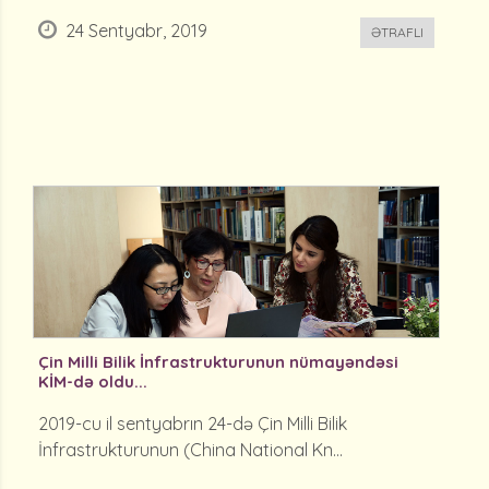
24 Sentyabr, 2019
ƏTRAFLI
Çin Milli Bilik İnfrastrukturunun nümayəndəsi
KİM-də oldu...
2019-cu il sentyabrın 24-də Çin Milli Bilik
İnfrastrukturunun (China National Kn...