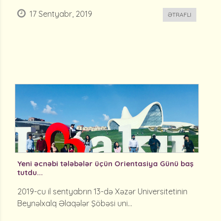
17 Sentyabr, 2019
ƏTRAFLI
Yeni əcnəbi tələbələr üçün Orientasiya Günü baş
tutdu...
2019-cu il sentyabrın 13-də Xəzər Universitetinin
Beynəlxalq Əlaqələr Şöbəsi uni...