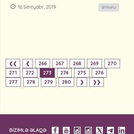
16 Sentyabr, 2019
ƏTRAFLI
❮❮
❮
266
267
268
269
270
271
272
273
274
275
276
277
278
279
280
❯
❯❯
BİZİMLƏ ƏLAQƏ