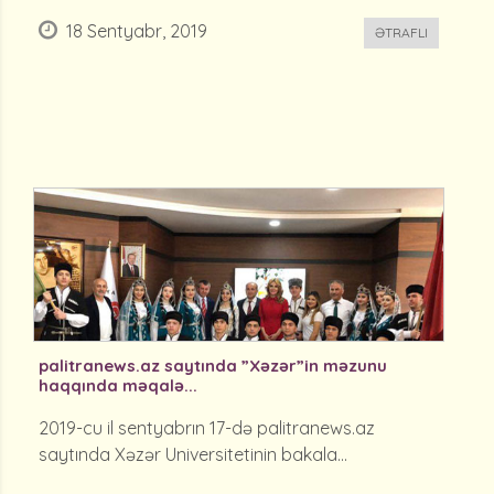
18 Sentyabr, 2019
ƏTRAFLI
palitranews.az saytında ”Xəzər”in məzunu
haqqında məqalə...
2019-cu il sentyabrın 17-də palitranews.az
saytında Xəzər Universitetinin bakala...