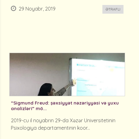
29 Noyabr, 2019
ƏTRAFLI
“Sigmund Freud: şəxsiyyət nəzəriyyəsi və yuxu
analizləri” mö...
2019-cu il noyabrın 29-da Xəzər Universitetinin
Psixologiya departamentinin koor...