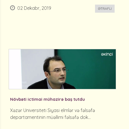
02 Dekabr, 2019
ƏTRAFLI
Növbəti ictimai mühazirə baş tutdu
Xəzər Universiteti Siyasi elmlər və fəlsəfə
departamentinin müəllimi fəlsəfə dok...