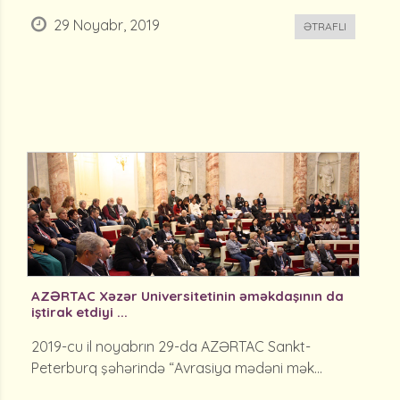
29 Noyabr, 2019
ƏTRAFLI
AZƏRTAC Xəzər Universitetinin əməkdaşının da
iştirak etdiyi ...
2019-cu il noyabrın 29-da AZƏRTAC Sankt-
Peterburq şəhərində “Avrasiya mədəni mək...