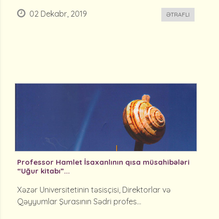
02 Dekabr, 2019
ƏTRAFLI
Professor Hamlet İsaxanlının qısa müsahibələri
“Uğur kitabı”...
Xəzər Universitetinin təsisçisi, Direktorlar və
Qəyyumlar Şurasının Sədri profes...