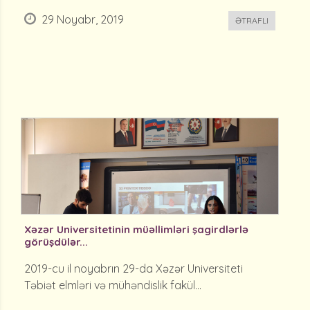
29 Noyabr, 2019
ƏTRAFLI
Xəzər Universitetinin müəllimləri şagirdlərlə
görüşdülər...
2019-cu il noyabrın 29-da Xəzər Universiteti
Təbiət elmləri və mühəndislik fakül...