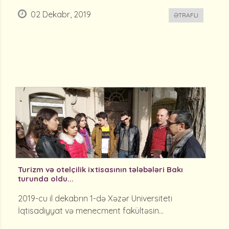
02 Dekabr, 2019
ƏTRAFLI
Turizm və otelçilik ixtisasının tələbələri Bakı
turunda oldu...
2019-cu il dekabrın 1-də Xəzər Universiteti
İqtisadiyyat və menecment fakültəsin...