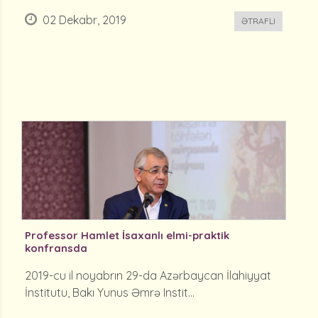
02 Dekabr, 2019
ƏTRAFLI
Professor Hamlet İsaxanlı elmi-praktik
konfransda
2019-cu il noyabrın 29-da Azərbaycan İlahiyyat
İnstitutu, Bakı Yunus Əmrə Instit...