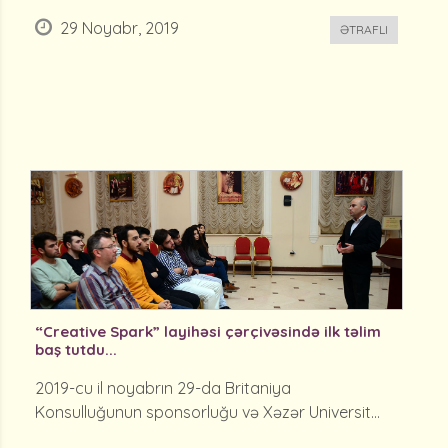
29 Noyabr, 2019
ƏTRAFLI
“Creative Spark” layihəsi çərçivəsində ilk təlim
baş tutdu...
2019-cu il noyabrın 29-da Britaniya
Konsulluğunun sponsorluğu və Xəzər Universit...