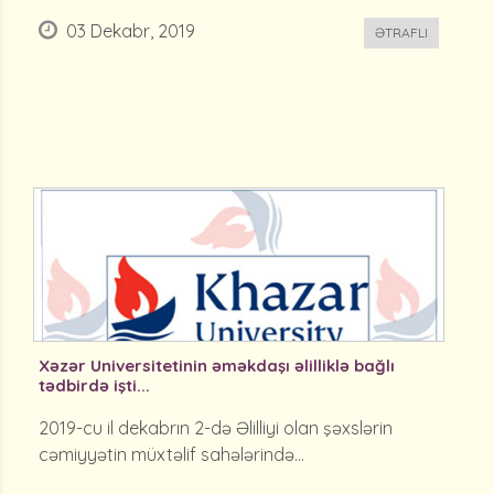
03 Dekabr, 2019
ƏTRAFLI
Xəzər Universitetinin əməkdaşı əlilliklə bağlı
tədbirdə işti...
2019-cu il dekabrın 2-də Əlilliyi olan şəxslərin
cəmiyyətin müxtəlif sahələrində...