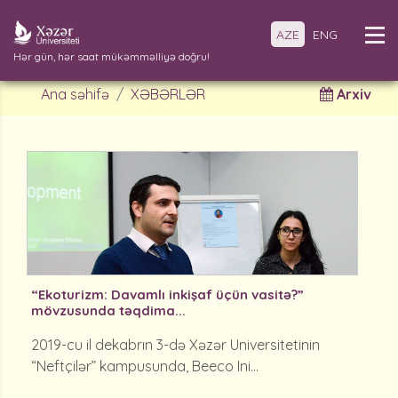
AZE
ENG
Hər gün, hər saat mükəmməlliyə doğru!
Ana səhifə
XƏBƏRLƏR
Arxiv
“Ekoturizm: Davamlı inkişaf üçün vasitə?”
mövzusunda təqdima...
2019-cu il dekabrın 3-də Xəzər Universitetinin
“Neftçilər” kampusunda, Beeco Ini...