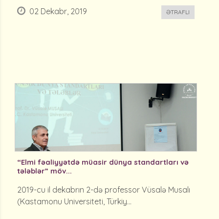
02 Dekabr, 2019
ƏTRAFLI
“Elmi fəaliyyətdə müasir dünya standartları və
tələblər” möv...
2019-cu il dekabrın 2-də professor Vüsalə Musalı
(Kastamonu Universiteti, Türkiy...