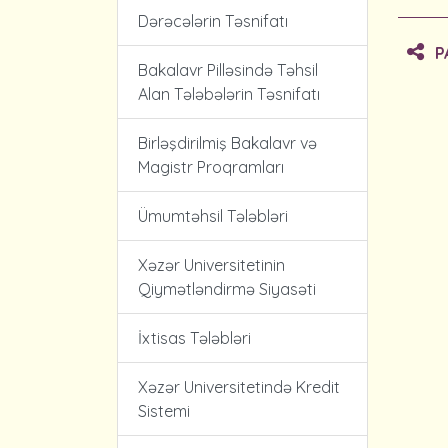
Dərəcələrin Təsnifatı
P
Bakalavr Pilləsində Təhsil
Alan Tələbələrin Təsnifatı
Birləşdirilmiş Bakalavr və
Magistr Proqramları
Ümumtəhsil Tələbləri
Xəzər Universitetinin
Qiymətləndirmə Siyasəti
İxtisas Tələbləri
Xəzər Universitetində Kredit
Sistemi