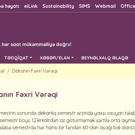
bə həyatı
eiLink
Sustainability
SIMS
Webmail
Offic
, hər saat mükəmməlliyə doğru!
TƏDQİQAT
XƏBƏR/ELAN
BEYNƏLXALQ ƏLAQƏ
ət
Dekanın Fəxri Vərəqi
nın Fəxri Vərəqi
mestrin sonunda dekanlıq semestr ərzində yaxşı oxuyan tələbəni 
 semestr boyu 12 kreditdən az götürmə­mək şərtilə orta qiyməti 
ələbə semestrdə hər hansı bir fən­dən 60-dan aşağı bal alarsa, 