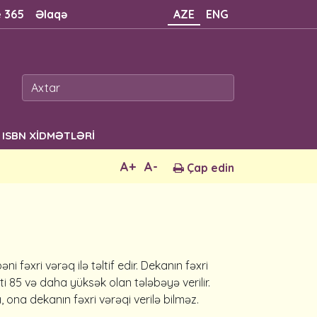
e 365
Əlaqə
AZE
ENG
ISBN XİDMƏTLƏRİ
A+
A-
Çap edin
fəxri vərəq ilə təltif edir. Dekanın fəxri
85 və daha yüksək olan tələ­bə­yə verilir.
ona dekanın fəxri vərəqi ve­rilə bilməz.