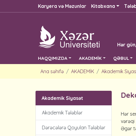
Karyera və Məzunlar
Kitabxana
Tələ
Hər gün
HAQQIMIZDA
AKADEMİK
QƏBUL
Ana səhifə
AKADEMİK
Akademik Siyas
Deka
Akademik Siyasət
Akademik Tələblər
Hər se
vərəqi
Dərəcələrə Qoyulan Tələblər
Əgər t