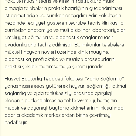
Fakültə müasir tədris və klinik infrastruktura malik
olmaqla tələbələrin praktik hazırlığının gücləndirilməsi
istiqamətində xüsusi imkanlar təqdim edir. Fakültənin
nəzdində fəaliyyət göstərən təcrübə-tədris klinikası, o
cümlədən anatomiya və multidisiplinar laboratoriyalar,
əməliyyat bölmələri və diaqnostik otaqlar müasir
avadanlıqlarla təchiz edilmişdir. Bu imkanlar tələbələrə
müxtəlif heyvan növləri üzərində klinik müayinə,
diaqnostika, profilaktika və müalicə prosedurlarını
praktiki şəkildə mənimsəməyə şərait yaradır.
Hasvet Baytarlıq Təbabəti fakültəsi “Vahid Sağlamlıq”
yanaşmasını əsas götürərək heyvan sağlamlığı, ictimai
sağlamlıq və qida təhlükəsizliyi arasında qarşılıqlı
əlaqənin gücləndirilməsinə töhfə verməyi, həmçinin
müasir və dayanıqlı baytarlıq xidmətlərinin inkişafında
aparıcı akademik mərkəzlərdən birinə çevrilməyi
hədəfləyir.