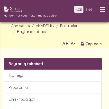
AZE
ENG
Hər gün, hər saat mükəmməlliyə doğru!
Ana səhifə
AKADEMİK
Fakültələr
Baytarlıq təbabəti
A+
A-
Çap edin
Baytarlıq təbabəti
İşçi heyəti
Proqramlar
Elmi - tədqiqat