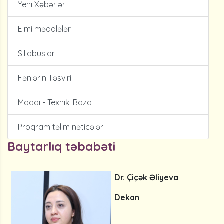
Yeni Xəbərlər
Elmi məqalələr
Sillabuslar
Fənlərin Təsviri
Maddi - Texniki Baza
Proqram təlim nəticələri
Baytarlıq təbabəti
Dr. Çiçək Əliyeva
Dekan