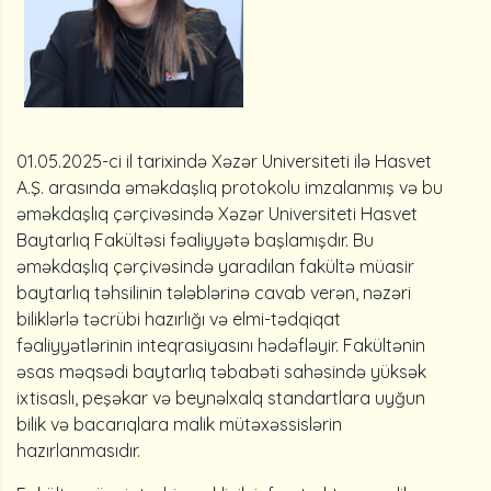
01.05.2025-ci il tarixində Xəzər Universiteti ilə Hasvet
A.Ş. arasında əməkdaşlıq protokolu imzalanmış və bu
əməkdaşlıq çərçivəsində Xəzər Universiteti Hasvet
Baytarlıq Fakültəsi fəaliyyətə başlamışdır. Bu
əməkdaşlıq çərçivəsində yaradılan fakültə müasir
baytarlıq təhsilinin tələblərinə cavab verən, nəzəri
biliklərlə təcrübi hazırlığı və elmi-tədqiqat
fəaliyyətlərinin inteqrasiyasını hədəfləyir. Fakültənin
əsas məqsədi baytarlıq təbabəti sahəsində yüksək
ixtisaslı, peşəkar və beynəlxalq standartlara uyğun
bilik və bacarıqlara malik mütəxəssislərin
hazırlanmasıdır.