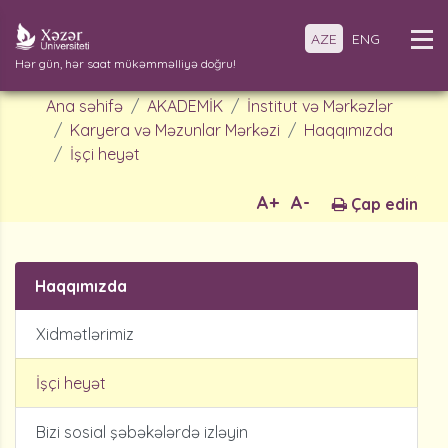
AZE
ENG
Hər gün, hər saat mükəmməlliyə doğru!
Ana səhifə
AKADEMİK
İnstitut və Mərkəzlər
Karyera və Məzunlar Mərkəzi
Haqqımızda
İşçi heyət
A+
A-
Çap edin
Haqqımızda
Xidmətlərimiz
İşçi heyət
Bizi sosial şəbəkələrdə izləyin