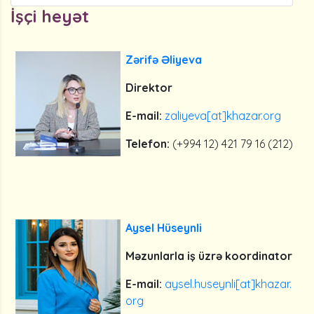
İşçi heyət
Zərifə Əliyeva
Direktor
E-mail:
zaliyeva[at]khazar.org
Telefon:
(+994 12) 421 79 16 (212)
Aysel Hüseynli
Məzunlarla iş üzrə koordinator
E-mail:
aysel.huseynli[at]khazar.
org