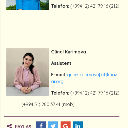
Telefon:
(+994 12) 421 79 16 (212)
Günel Kərimova
Assistent
E-mail:
gunel.karimova[at]khaz
ar.org
Telefon:
(+994 12) 421 79 16 (212)
(+994 51) 280 37 41 (mob)
PAYLAŞ