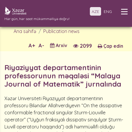
AZE
ENG
Hər gün, hər saat mükəmməlliyə doğru!
Ana səhifə
Publication news
A+
A-
Arxiv
2099
Çap edin
Riyaziyyat departamentinin
professorunun məqaləsi “Malaya
Journal of Matematik” jurnalında
Xəzər Universiteti Riyaziyyat departamentinin
professoru Biləndər Allahverdiyevin “On the dissipative
conformable fractional singular Sturm-Liouville
operator” (“Uyğun fraksiyalı dissipativ sinqulyar Şturm-
Liuvill operatoru haqqında”) adlı həmmüəllifi olduğu