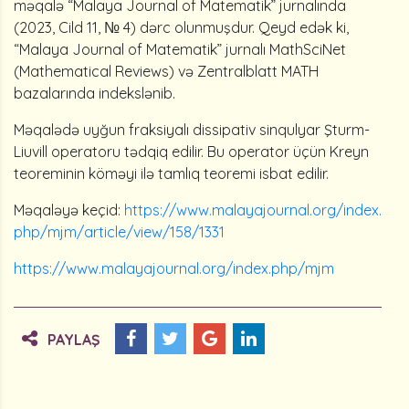
məqalə “Malaya Journal of Matematik” jurnalında
(2023, Cild 11, № 4) dərc olunmuşdur. Qeyd edək ki,
“Malaya Journal of Matematik” jurnalı MathSciNet
(Mathematical Reviews) və Zentralblatt MATH
bazalarında indekslənib.
Məqalədə uyğun fraksiyalı dissipativ sinqulyar Şturm-
Liuvill operatoru tədqiq edilir. Bu operator üçün Kreyn
teoreminin köməyi ilə tamlıq teoremi isbat edilir.
Məqaləyə keçid:
https://www.malayajournal.org/index.
php/mjm/article/view/158/1331
https://www.malayajournal.org/index.php/mjm
PAYLAŞ