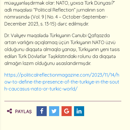
müəyyənləşdirmək olar: NATO, yoxsa Türk Dünyası?”
adlı məqaləsi “Political Reflection” jurnalının son
nömrəsində (Vol. 9 | No. 4 – October-September-
December 2023, s. 13-15) dərc edilmişdir.
Dr. Vəliyev məqalədə Türkiyənin Cənubi Qafqazda
artan varlığını açıqlamaq üçün Türkiyənin NATO üzvü
olduğunu diqqətə almaqla yanaşı, Türkiyənin yeni təsis
edilən Türk Dövlətlər Təşkilatındakı rolunu da diqqətə
almağın lazım olduğunu əsaslandırmışdır.
https://politicalreflectionmagazine.com/2023/11/14/h
ow-to-define-the-presence-of-the-turkiye-in-the-sout
h-caucasus-nato-or-turkic-world/
PAYLAŞ