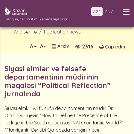
AZE
ENG
Hər gün, hər saat mükəmməlliyə doğru!
Ana səhifə
Publication news
A+
A-
Arxiv
2316
Çap edin
Siyasi elmlər və fəlsəfə
departamentinin müdirinin
məqaləsi “Political Reflection”
jurnalında
Siyasi elmlər və fəlsəfə departamentinin müdiri Dr.
Orxan Vəliyevin “How to Define the Presence of the
Türkiye in the South Caucasus: NATO or Turkic World?”
(“Türkiyənin Cənubi Qafqazda varlığını necə