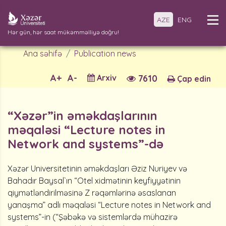
AZE
ENG
Hər gün, hər saat mükəmməlliyə doğru!
Ana səhifə
Publication news
A+
A-
Arxiv
7610
Çap edin
“Xəzər”in əməkdaşlarının
məqaləsi “Lecture notes in
Network and systems”-də
Xəzər Universitetinin əməkdaşları Əziz Nuriyev və
Bahadır Baysal`ın “Otel xidmətinin keyfiyyətinin
qiymətləndirilməsinə Z rəqəmlərinə əsaslanan
yanaşma” adlı məqaləsi “Lecture notes in Network and
systems”-in (“Şəbəkə və sistemlərdə mühazirə