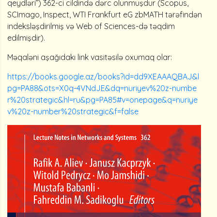
qeydləri”) 362-ci cildində dərc olunmuşdur (Scopus,
SCImago, Inspect, WTI Frankfurt eG zbMATH tərəfindən
indeksləşdirilmiş və Web of Sciences-də təqdim
edilmişdir).
Məqaləni aşağıdakı link vasitəsilə oxumaq olar:
https://books.google.az/books?id=dd9XEAAAQBAJ&l
pg=PA88&ots=X0q-4VNdJE&dq=nuriyev%20z-numbe
r%20strategic&hl=ru&pg=PA85#v=onepage&q=nuriye
v%20z-number%20strategic&f=false