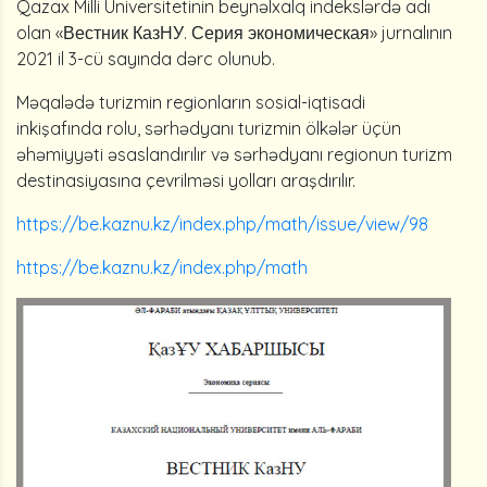
Qazax Milli Universitetinin beynəlxalq indekslərdə adı
olan «Вестник КазНУ. Серия экономическая» jurnalının
2021 il 3-cü sayında dərc olunub.
Məqalədə turizmin regionların sosial-iqtisadi
inkişafında rolu, sərhədyanı turizmin ölkələr üçün
əhəmiyyəti əsaslandırılır və sərhədyanı regionun turizm
destinasiyasına çevrilməsi yolları araşdırılır.
https://be.kaznu.kz/index.php/math/issue/view/98
https://be.kaznu.kz/index.php/math