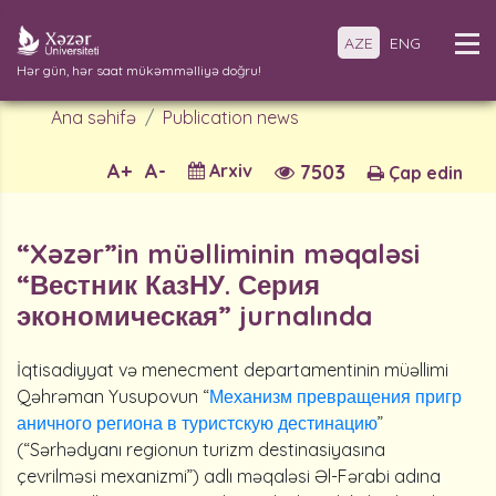
AZE
ENG
Hər gün, hər saat mükəmməlliyə doğru!
Ana səhifə
Publication news
A+
A-
Arxiv
7503
Çap edin
“Xəzər”in müəlliminin məqaləsi
“Вестник КазНУ. Серия
экономическая” jurnalında
İqtisadiyyat və menecment departamentinin müəllimi
Qəhrəman Yusupovun “
Механизм превращения пригр
аничного региона в туристскую дестинацию
”
(“Sərhədyanı regionun turizm destinasiyasına
çevrilməsi mexanizmi”) adlı məqaləsi Əl-Fərabi adına