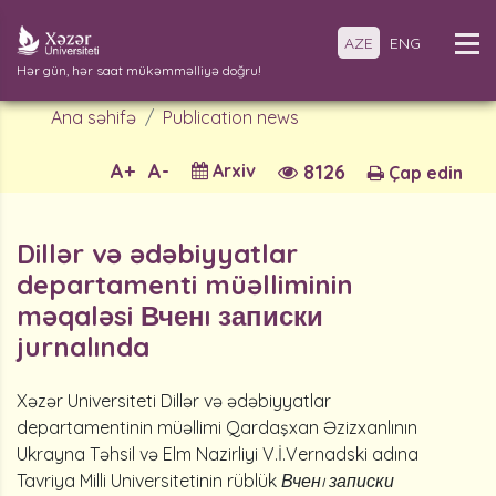
AZE
ENG
Hər gün, hər saat mükəmməlliyə doğru!
Ana səhifə
Publication news
A+
A-
Arxiv
8126
Çap edin
Dillər və ədəbiyyatlar
departamenti müəlliminin
məqaləsi Вченı записки
jurnalında
Xəzər Universiteti Dillər və ədəbiyyatlar
departamentinin müəllimi Qardaşxan Əzizxanlının
Ukrayna Təhsil və Elm Nazirliyi V.İ.Vernadski adına
Tavriya Milli Universitetinin rüblük
Вченı записки