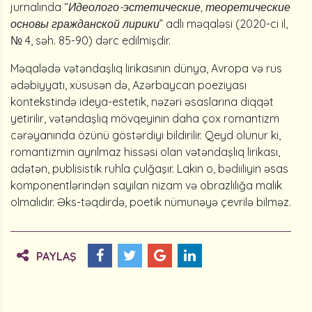
jurnalında “
Идеолого-эстетические, теоретические
основы гражданской лирики
” adlı məqaləsi (2020-ci il,
№ 4, səh. 85-90) dərc edilmişdir.
Məqalədə vətəndaşlıq lirikasının dünya, Avropa və rus
ədəbiyyatı, xüsusən də, Azərbaycan poeziyası
kontekstində ideya-estetik, nəzəri əsaslarına diqqət
yetirilir, vətəndaşlıq mövqeyinin daha çox romantizm
cərəyanında özünü göstərdiyi bildirilir. Qeyd olunur ki,
romantizmin ayrılmaz hissəsi olan vətəndaşlıq lirikası,
adətən, publisistik ruhla çulğaşır. Lakin o, bədiiliyin əsas
komponentlərindən sayılan nizam və obrazlılığa malik
olmalıdır. Əks-təqdirdə, poetik nümunəyə çevrilə bilməz.
PAYLAŞ