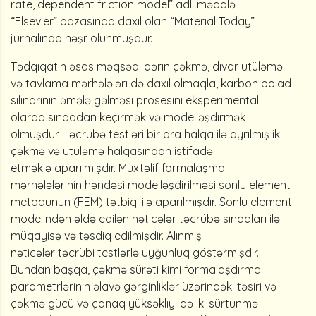
rate, dependent friction model”
adlı məqalə
“Elsevier” bazasında daxil olan “Material Today”
jurnalında nəşr olunmuşdur.
Tədqiqatın
əsas məqsədi dərin çəkmə, divar ütüləmə
və tavlama mərhələləri də daxil olmaqla, karbon polad
silindrinin əmələ gəlməsi prosesini eksperimental
olaraq sınaqdan keçirmək və modelləşdirmək
olmuşdur. Təcrübə testləri bir ara halqa ilə ayrılmış iki
çəkmə və ütüləmə halqasından istifadə
etməklə aparılmışdır. Müxtəlif formalaşma
mərhələlərinin həndəsi modelləşdirilməsi sonlu element
metodunun (FEM) tətbiqi ilə aparılmışdır. Sonlu element
modelindən əldə edilən nəticələr təcrübə sınaqları ilə
müqayisə və təsdiq edilmişdir. Alınmış
nəticələr təcrübi testlərlə uyğunluq göstərmişdir.
Bundan başqa, çəkmə sürəti kimi formalaşdırma
parametrlərinin
əlavə gərginliklər üzərindəki təsiri və
çəkmə gücü və çanaq yüksəkliyi də iki sürtünmə