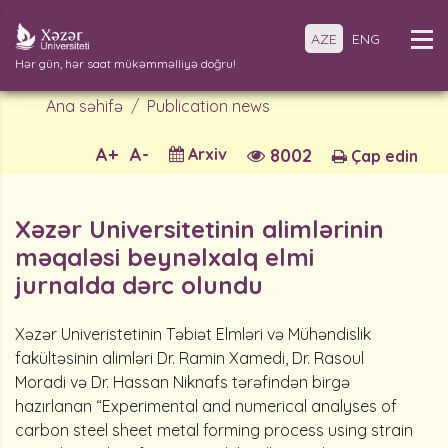
AZE
ENG
Hər gün, hər saat mükəmməlliyə doğru!
Ana səhifə
Publication news
A+
A-
Arxiv
8002
Çap edin
Xəzər Universitetinin alimlərinin
məqaləsi beynəlxalq elmi
jurnalda dərc olundu
Xəzər Univeristetinin Təbiət Elmləri və Mühəndislik
fakültəsinin alimləri Dr. Ramin Xamedi, Dr. Rasoul
Moradi və Dr. Hassan Niknafs tərəfindən birgə
hazırlanan “
Experimental and numerical analyses of
carbon steel sheet metal forming process using strain