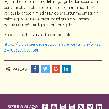
rejimində, sürtünmə modelinin gərginlik dərəcəsindən
asılı əmsalı və sabit sürtünmə əmsalı rejimində, FEM
vasitəsilə araşdırılmışdır. Nəticələr sürtünmə əmsalının
çəkmə qüvvəsinə və divar qalınlığının azalmasına
böyük təsir göstərdiyini sübut etmişdir.
Məqaləni bu link
vasitəsilə oxumaq olar:
https://www.sciencedirect.com/science/article/pii/S2
214785320356595#
!
PAYLAŞ
BİZİMLƏ ƏLAQƏ