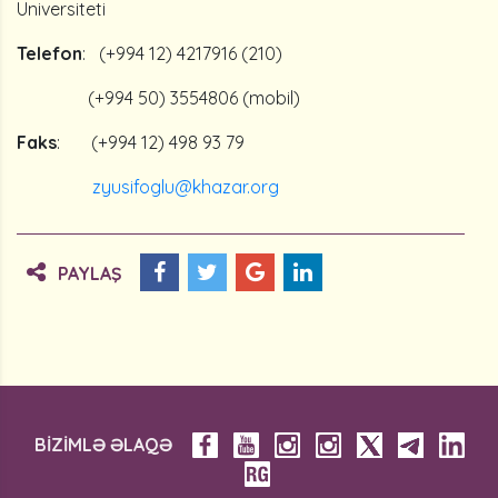
Universiteti
Telefon
: (+994 12) 4217916 (210)
(+994 50) 3554806 (mobil)
Faks
: (+994 12) 498 93 79
zyusifoglu@khazar.org
PAYLAŞ
BİZİMLƏ ƏLAQƏ