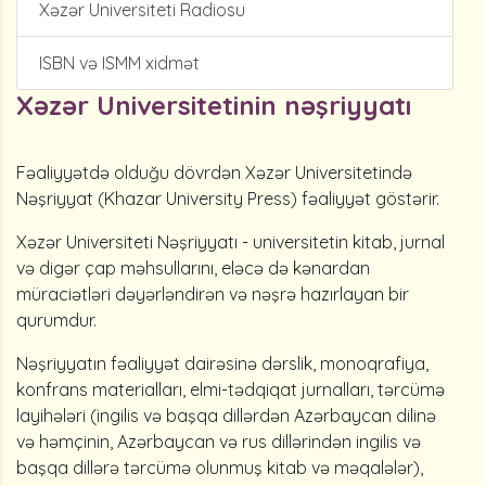
Xəzər Universiteti Radiosu
ISBN və ISMM xidmət
Xəzər Universitetinin nəşriyyatı
Fəaliyyətdə olduğu dövrdən Xəzər Universitetində
Nəşriyyat (Kha­zar University Press) fəaliyyət göstərir.
Xəzər Universiteti Nəşriyyatı - universitetin kitab, jurnal
və digər çap məhsullarını, eləcə də kənardan
müraciətləri dəyərləndirən və nəşrə hazırlayan bir
qurumdur.
Nəşriyyatın fəaliyyət dairəsinə dərslik, monoqrafiya,
konfrans materialları, elmi-tədqiqat jurnalları, tərcümə
layihələri (ingilis və başqa dillərdən Azərbaycan dilinə
və həmçinin, Azərbaycan və rus dillərindən ingilis və
başqa dillərə tərcümə olunmuş kitab və məqalələr),