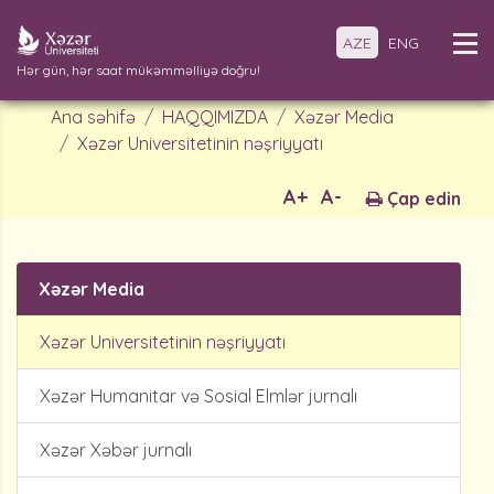
AZE
ENG
Hər gün, hər saat mükəmməlliyə doğru!
Ana səhifə
HAQQIMIZDA
Xəzər Media
Xəzər Universitetinin nəşriyyatı
A+
A-
Çap edin
Xəzər Media
Xəzər Universitetinin nəşriyyatı
Xəzər Humanitar və Sosial Elmlər jurnalı
Xəzər Xəbər jurnalı