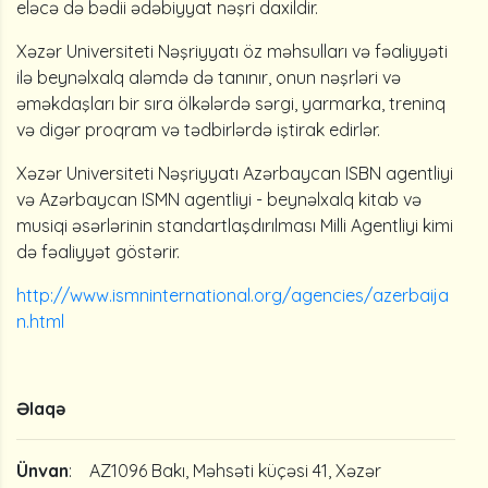
eləcə də bədii ədəbiyyat nəşri daxildir.
Xəzər Universiteti Nəşriyyatı öz məhsulları və fəaliyyəti
ilə beynəlxalq aləmdə də tanınır, onun nəşrləri və
əməkdaşları bir sıra ölkələrdə sərgi, yarmarka, treninq
və digər proqram və tədbirlərdə iştirak edirlər.
Xəzər Universiteti Nəşriyyatı Azərbaycan ISBN agentliyi
və Azərbaycan ISMN agentliyi - beynəlxalq kitab və
musiqi əsərlərinin standartlaşdırılması Milli Agentliyi kimi
də fəaliyyət göstərir.
http://www.ismninternational.org/agencies/azerbaija
n.html
Əlaqə
Ünvan
: AZ1096 Bakı, Məhsəti küçəsi 41, Xəzər