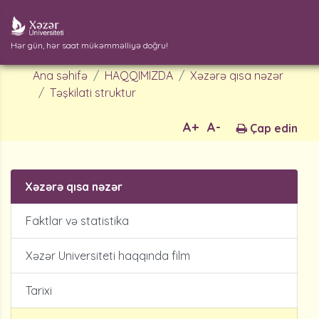
Hər gün, hər saat mükəmməlliyə doğru!
Ana səhifə
HAQQIMIZDA
Xəzərə qısa nəzər
Təşkilati struktur
A+
A-
Çap edin
Xəzərə qısa nəzər
Faktlar və statistika
Xəzər Universiteti haqqında film
Tarixi