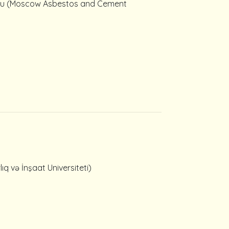
toru (Moscow Asbestos and Cement
q və İnşaat Universiteti)