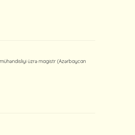
sı mühəndisliyi üzrə magistr (Azərbaycan