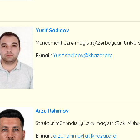
Yusif Sadıqov
Menecment üzrə magistr(Azərbaycan Universi
E-mail:
Yusif.sadigov@khazar.org
Arzu Rəhimov
Struktur mühəndisliyi üzrə magistr (Bakı Mühən
E-mail:
arzu.rahimov[at]khazar.org