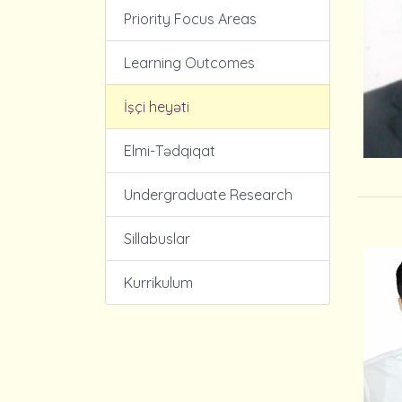
Priority Focus Areas
Learning Outcomes
İşçi heyəti
Elmi-Tədqiqat
Undergraduate Research
Sillabuslar
Kurrikulum