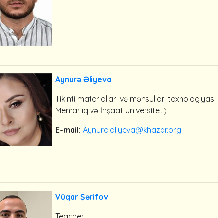
Aynurə Əliyeva
Tikinti materialları və məhsulları texnologiya
Memarlıq və İnşaat Universiteti)
E-mail:
Aynura.aliyeva@khazar.org
Vüqar Şərifov
Teacher