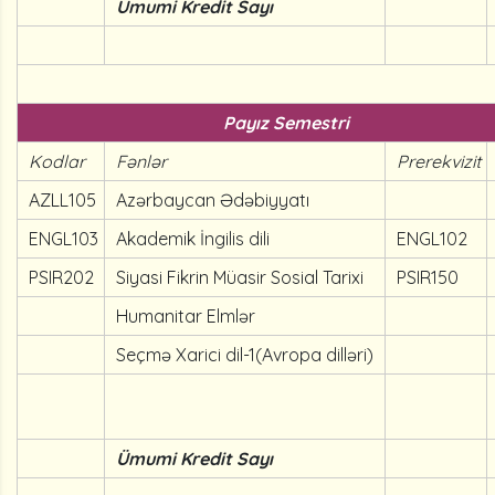
Ümumi Kredit Sayı
Payız Semestri
Kodlar
Fənlər
Prerekvizit
AZLL105
Azərbaycan Ədəbiyyatı
ENGL103
Akademik İngilis dili
ENGL102
PSIR202
Siyasi Fikrin Müasir Sosial Tarixi
PSIR150
Humanitar Elmlər
Seçmə Xarici dil-1(Avropa dilləri)
Ümumi Kredit Sayı