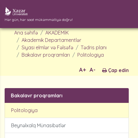
Hər gün, hər saat mükəmməlliyə doğru!
Ana səhifə
AKADEMİK
Akademik Departamentlər
Siyasi elmlər və Fəlsəfə
Tədris planı
Bakalavr proqramları
Politologiya
A+
A-
Çap edin
Bakalavr proqramları
Politologiya
Beynəlxalq Münasibətlər