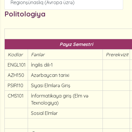
Regionşünaslıq (Avropa üzrə)
Politologiya
Payız Semestri
Kodlar
Fənlər
Prerekvizit
ENGL101
İngilis dili-1
AZH150
Azərbaycan tarixi
PSIR110
Siyasi Elmlərə Giriş
CMS101
İnformatikaya giriş (Elm və
Texnologiya)
Sosial Elmlər