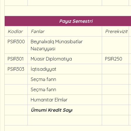
Payız Semestri
Kodlar
Fənlər
Prerekvizit
PSIR300
Beynəlxalq Münasibətlər
Nəzəriyyəsi
PSIR301
Müasir Diplomatiya
PSIR250
PSIR303
İqtisadiyyat
Seçmə fənn
Seçmə fənn
Humanitar Elmlər
Ümumi Kredit Sayı