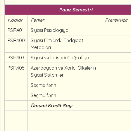
Payız Semestri
Kodlar
Fənlər
Prerekvizit
PSIR401
Siyasi Psixologiya
PSIR400
Siyasi Elmlərdə Tədqiqat
Metodları
PSIR403
Siyasi və İqtisadi Coğrafiya
PSIR405
Azərbaycan və Xarici Ölkələrin
Siyasi Sistemləri
Seçmə fənn
Seçmə fənn
Ümumi Kredit Sayı