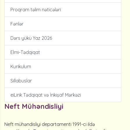
Proqram təlim nəticələri
Fənlər
Dərs yükü Yaz 2026
Elmi-Tədqiqat
Kurikulum
Sillabuslar
eiLink Tədqiqat və İnkişaf Mərkəzi
Neft Mühəndisliyi
Neft mühəndisliyi departamenti 1991-ci ildə