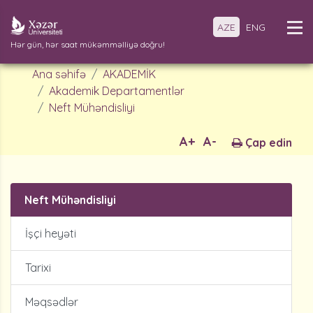
AZE
ENG
Hər gün, hər saat mükəmməlliyə doğru!
Ana səhifə
AKADEMİK
Akademik Departamentlər
Neft Mühəndisliyi
A+
A-
Çap edin
Neft Mühəndisliyi
İşçi heyəti
Tarixi
Məqsədlər