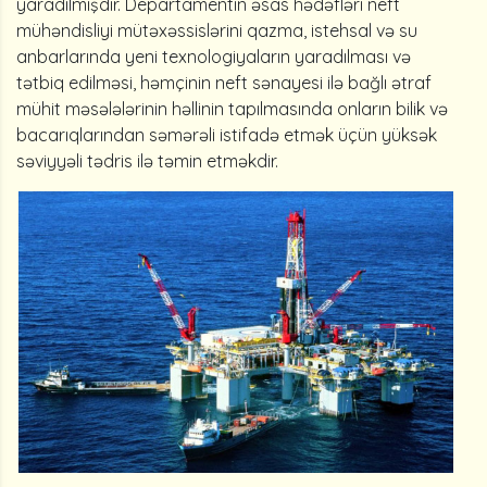
yaradılmışdır. Departamentin əsas hədəfləri neft
mühəndisliyi mütəxəssislərini qazma, istehsal və su
anbarlarında yeni texnologiyaların yaradılması və
tətbiq edilməsi, həmçinin neft sənayesi ilə bağlı ətraf
mühit məsələlərinin həllinin tapılmasında onların bilik və
bacarıqlarından səmərəli istifadə etmək üçün yüksək
səviyyəli tədris ilə təmin etməkdir.