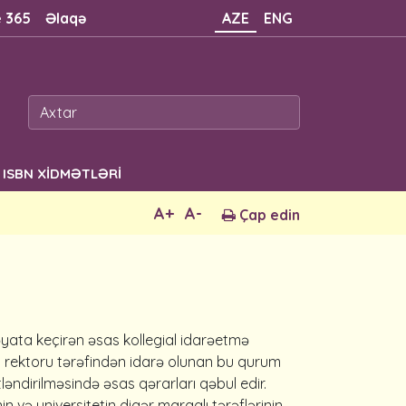
e 365
Əlaqə
AZE
ENG
ISBN XİDMƏTLƏRİ
A+
A-
Çap edin
həyata keçirən əsas kollegial idarəetmə
tin rektoru tərəfindən idarə olunan bu qurum
ətləndirilməsində əsas qərarları qəbul edir.
n və universitetin digər maraqlı tərəflərinin