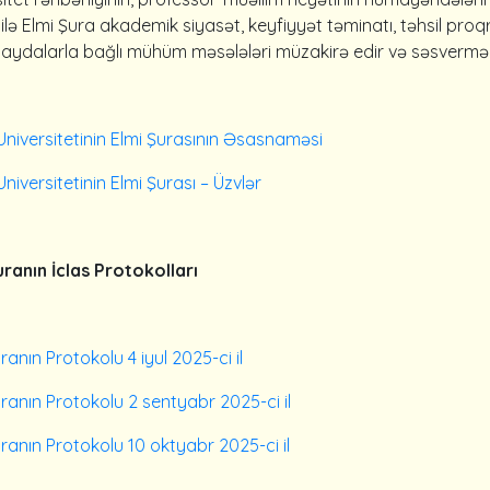
ı ilə Elmi Şura akademik siyasət, keyfiyyət təminatı, təhsil proqr
 qaydalarla bağlı mühüm məsələləri müzakirə edir və səsvermə yo
Universitetinin Elmi Şurasının Əsasnaməsi
niversitetinin Elmi Şurası – Üzvlər
uranın İclas Protokolları
ranın Protokolu 4 iyul 2025-ci il
uranın Protokolu 2 sentyabr 2025-ci il
uranın Protokolu 10 oktyabr 2025-ci il