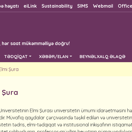
bə həyatı
eiLink
Sustainability
SIMS
Webmail
Offic
, hər saat mükəmməlliyə doğru!
TƏDQİQAT
XƏBƏR/ELAN
BEYNƏLXALQ ƏLAQƏ
Elmi Şura
 Şura
Universitetinin Elmi Şurası universitetin ümumi idarəetməsini 
dır. Müvafiq qaydalar çərçivəsində təşkil edilən və universite
itetin tədris, elmi-tədqiqat və institusional inkişafının istiqam
itet rəhbərliyinin, professor-müəllim heyətinin nümayəndələrini