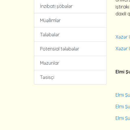
İnzibati şöbələr
iştirak
daxili
Müəllimlər
Tələbələr
Xəzər 
Xəzər U
Potensial tələbələr
Məzunlar
Elmi Ş
Təsisçi
Elmi Şu
Elmi Ş
Elmi Ş