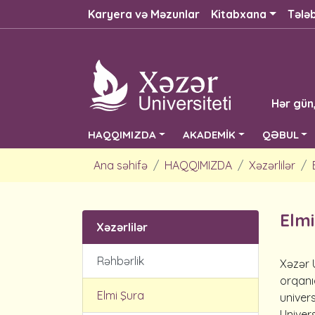
Karyera və Məzunlar
Kitabxana
Tələ
Hər gün
HAQQIMIZDA
AKADEMİK
QƏBUL
Ana səhifə
HAQQIMIZDA
Xəzərlilər
Elmi
Xəzərlilər
Rəhbərlik
Xəzər 
orqanı
Elmi Şura
univers
Univers