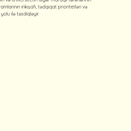
amlarının inkişafı, tədqiqat prioritetləri və
lu ilə təsdiqləyir.