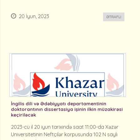
20 İyun, 2023
ƏTRAFLI
İngilis dili və Ədəbiyyatı departamentinin
doktorantının dissertasiya işinin ilkin müzakirəsi
keçiriləcək
2023-cü il 20 iyun tarixində saat 11:00-da Xəzər
Universitetinin Neftçilər korpusunda 102 N saylı