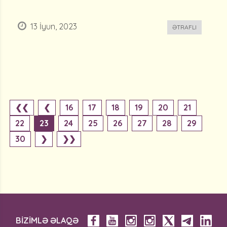
13 İyun, 2023
ƏTRAFLI
❮❮
❮
16
17
18
19
20
21
22
23
24
25
26
27
28
29
30
❯
❯❯
BİZİMLƏ ƏLAQƏ