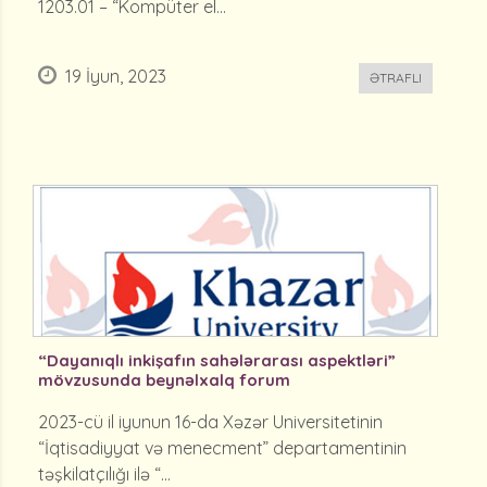
1203.01 – “Kompüter el...
19 İyun, 2023
ƏTRAFLI
“Dayanıqlı inkişafın sahələrarası aspektləri”
mövzusunda beynəlxalq forum
2023-cü il iyunun 16-da Xəzər Universitetinin
“İqtisadiyyat və menecment” departamentinin
təşkilatçılığı ilə “...