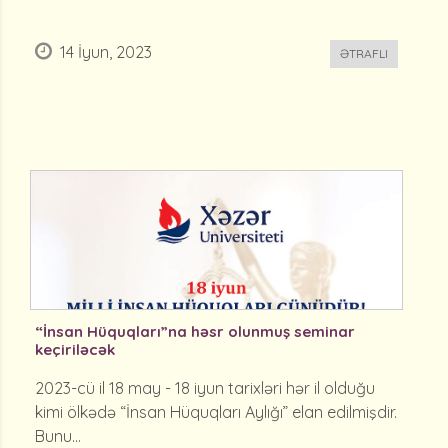
14 İyun, 2023
ƏTRAFLI
“İnsan Hüquqları”na həsr olunmuş seminar
keçiriləcək
2023-cü il 18 may - 18 iyun tarixləri hər il olduğu
kimi ölkədə “İnsan Hüquqları Aylığı” elan edilmişdir.
Bunu...