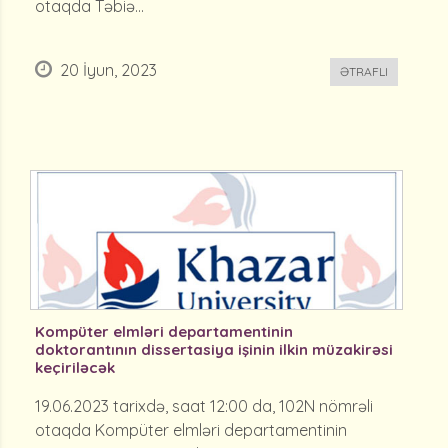
otaqda Təbiə...
20 İyun, 2023
ƏTRAFLI
Kompüter elmləri departamentinin
doktorantının dissertasiya işinin ilkin müzakirəsi
keçiriləcək
19.06.2023 tarixdə, saat 12:00 da, 102N nömrəli
otaqda Kompüter elmləri departamentinin