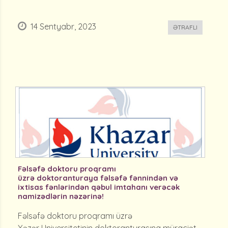
14 Sentyabr, 2023
ƏTRAFLI
Fəlsəfə doktoru proqramı
üzrə doktoranturaya fəlsəfə fənnindən və
ixtisas fənlərindən qəbul imtahanı verəcək
namizədlərin nəzərinə!
Fəlsəfə doktoru proqramı üzrə