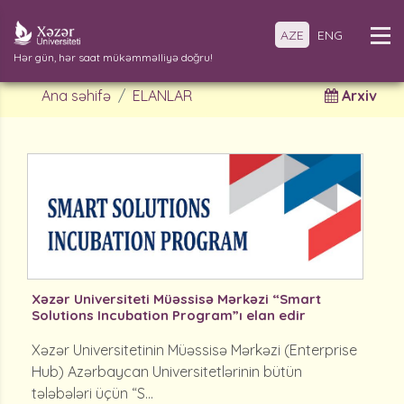
AZE
ENG
Hər gün, hər saat mükəmməlliyə doğru!
Ana səhifə
ELANLAR
Arxiv
Xəzər Universiteti Müəssisə Mərkəzi “Smart
Solutions Incubation Program”ı elan edir
Xəzər Universitetinin Müəssisə Mərkəzi (Enterprise
Hub) Azərbaycan Universitetlərinin bütün
tələbələri üçün “S...