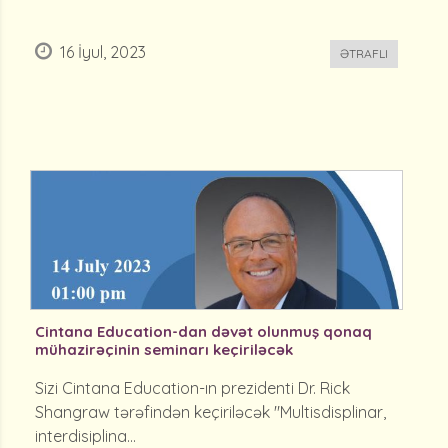
16 İyul, 2023
ƏTRAFLI
Cintana Education-dan dəvət olunmuş qonaq
mühazirəçinin seminarı keçiriləcək
Sizi Cintana Education-ın prezidenti Dr. Rick
Shangraw tərəfindən keçiriləcək "Multisdisplinar,
interdisiplina...