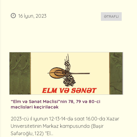
16 İyun, 2023
ƏTRAFLI
“Elm və Sənət Məclisi”nin 78, 79 və 80-ci
məclisləri keçiriləcək
2023-cü il iyunun 12-13-14-də saat 16.00-da Xəzər
Universitetinin Mərkəz kampusunda (Bəşir
Səfəroğlu, 122) “El...