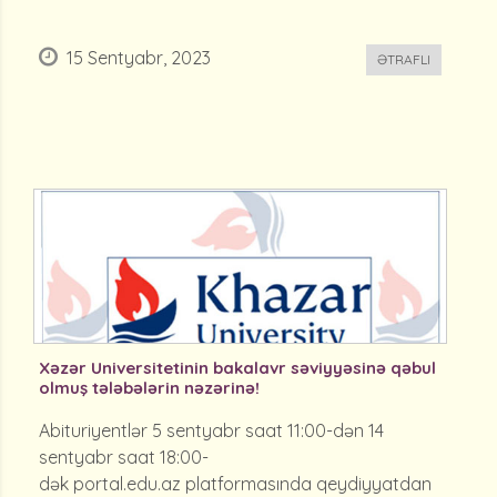
15 Sentyabr, 2023
ƏTRAFLI
Xəzər Universitetinin bakalavr səviyyəsinə qəbul
olmuş tələbələrin nəzərinə!
Abituriyentlər 5 sentyabr saat 11:00-dən 14
sentyabr saat 18:00-
dək portal.edu.az platformasında qeydiyyatdan