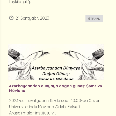
təşkilatçılığ...
21 Sentyabr, 2023
ƏTRAFLI
Azərbaycandan dünyaya doğan günəş: Şəms və
Mövlana
2023-cü il sentyabrın 15-də saat 10:00-da Xəzər
Universitetində Mövlana Ədəbi Fəlsəfi
Araşdırmalar İnstitutu v...