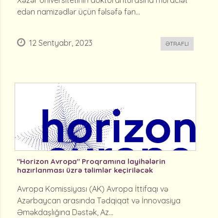
Xəzər Universitetinin doktoranturasına müraciət
edən namizədlər üçün fəlsəfə fən...
12 Sentyabr, 2023
ƏTRAFLI
"Horizon Avropa" Proqramına layihələrin
hazırlanması üzrə təlimlər keçiriləcək
Avropa Komissiyası (AK) Avropa İttifaqı və
Azərbaycan arasında Tədqiqat və İnnovasiya
Əməkdaşlığına Dəstək, Az...