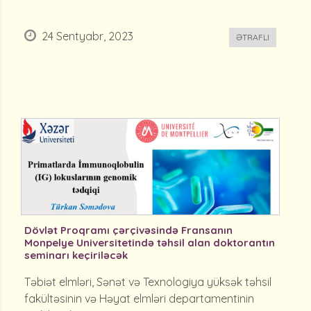
24 Sentyabr, 2023
ƏTRAFLI
Dövlət Proqramı çərçivəsində Fransanın
Monpelye Universitetində təhsil alan doktorantın
seminarı keçiriləcək
Təbiət elmləri, Sənət və Texnologiya yüksək təhsil
fakültəsinin və Həyat elmləri departamentinin