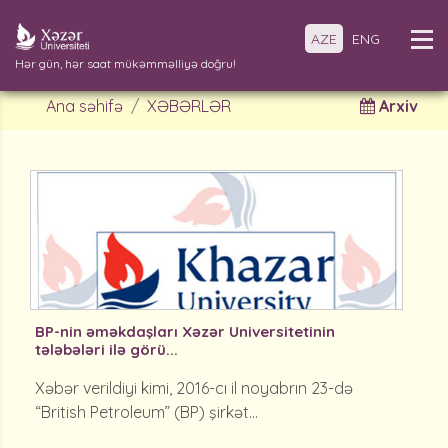
AZE
ENG
Hər gün, hər saat mükəmməlliyə doğru!
Ana səhifə
XƏBƏRLƏR
Arxiv
BP-nin əməkdaşları Xəzər Universitetinin
tələbələri ilə görü...
Xəbər verildiyi kimi, 2016-cı il noyabrın 23-də
“British Petroleum” (BP) şirkət...