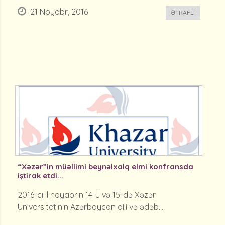
21 Noyabr, 2016
ƏTRAFLI
“Xəzər”in müəllimi beynəlxalq elmi konfransda
iştirak etdi...
2016-cı il noyabrın 14-ü və 15-də Xəzər
Universitetinin Azərbaycan dili və ədəb...