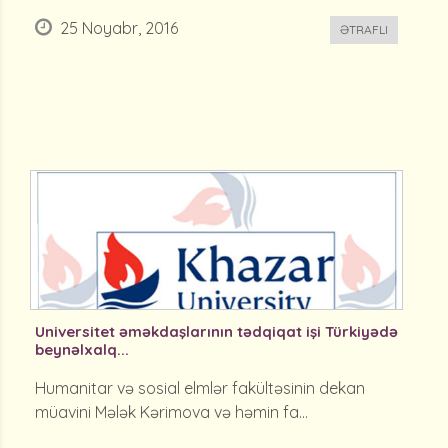
25 Noyabr, 2016
ƏTRAFLI
Universitet əməkdaşlarının tədqiqat işi Türkiyədə
beynəlxalq...
Humanitar və sosial elmlər fakültəsinin dekan
müavini Mələk Kərimova və həmin fa...