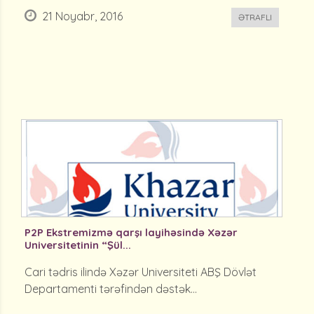
21 Noyabr, 2016
ƏTRAFLI
P2P Ekstremizmə qarşı layihəsində Xəzər
Universitetinin “Şül...
Cari tədris ilində Xəzər Universiteti ABŞ Dövlət
Departamenti tərəfindən dəstək...