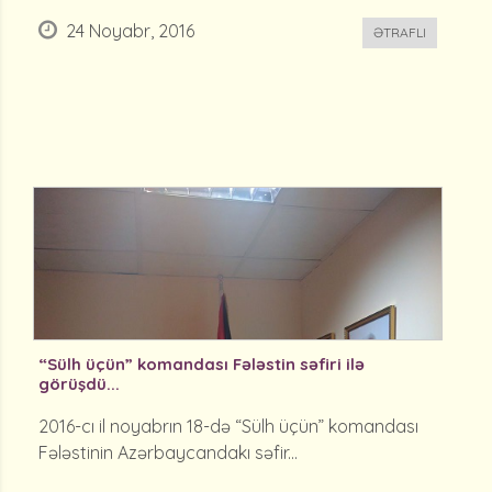
24 Noyabr, 2016
ƏTRAFLI
“Sülh üçün” komandası Fələstin səfiri ilə
görüşdü...
2016-cı il noyabrın 18-də “Sülh üçün” komandası
Fələstinin Azərbaycandakı səfir...