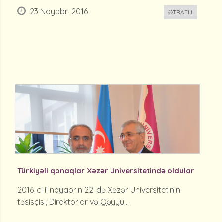
23 Noyabr, 2016
ƏTRAFLI
Türkiyəli qonaqlar Xəzər Universitetində oldular
2016-cı il noyabrın 22-də Xəzər Universitetinin
təsisçisi, Direktorlar və Qəyyu...