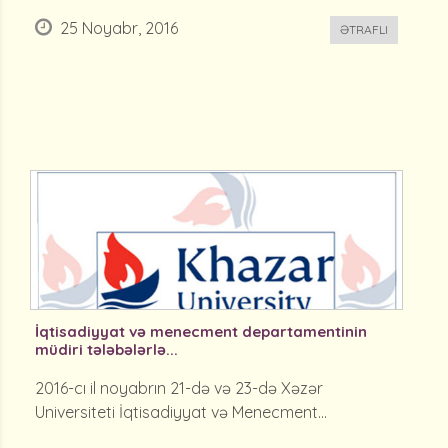
25 Noyabr, 2016
ƏTRAFLI
İqtisadiyyat və menecment departamentinin
müdiri tələbələrlə...
2016-cı il noyabrın 21-də və 23-də Xəzər
Universiteti İqtisadiyyat və Menecment...