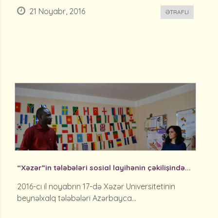
21 Noyabr, 2016
ƏTRAFLI
“Xəzər”in tələbələri sosial layihənin çəkilişində...
2016-cı il noyabrın 17-də Xəzər Universitetinin
beynəlxalq tələbələri Azərbayca...