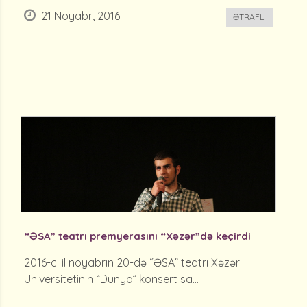
21 Noyabr, 2016
ƏTRAFLI
“ƏSA” teatrı premyerasını “Xəzər”də keçirdi
2016-cı il noyabrın 20-də “ƏSA” teatrı Xəzər
Universitetinin “Dünya” konsert sa...