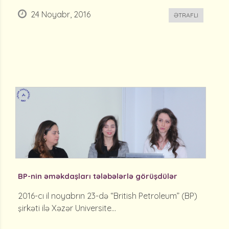
24 Noyabr, 2016
ƏTRAFLI
BP-nin əməkdaşları tələbələrlə görüşdülər
2016-cı il noyabrın 23-də “British Petroleum” (BP)
şirkəti ilə Xəzər Universite...