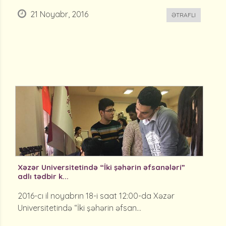
21 Noyabr, 2016
ƏTRAFLI
Xəzər Universitetində “İki şəhərin əfsanələri”
adlı tədbir k...
2016-cı il noyabrın 18-i saat 12:00-da Xəzər
Universitetində “İki şəhərin əfsan...