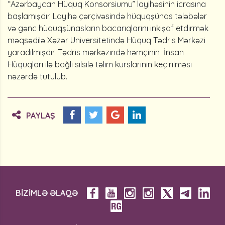
“Azərbaycan Hüquq Konsorsiumu” layihəsinin icrasına
başlamışdır. Layihə çərçivəsində hüquqşünas tələbələr
və gənc hüquqşünasların bacarıqlarını inkişaf etdirmək
məqsədilə Xəzər Universitetində Hüquq Tədris Mərkəzi
yaradılmışdır. Tədris mərkəzində həmçinin İnsan
Hüquqları ilə bağlı silsilə təlim kurslarının keçirilməsi
nəzərdə tutulub.
PAYLAŞ
BİZİMLƏ ƏLAQƏ