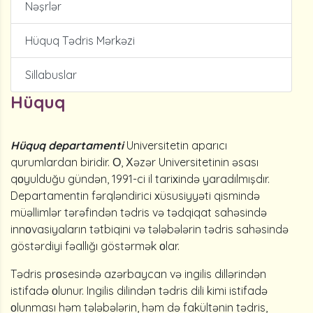
Nəşrlər
Hüquq Tədris Mərkəzi
Sillabuslar
Hüquq
Hüquq departamenti
Universitetin aparıcı
qurumlardan biridir. О, Хəzər Universitetinin əsası
qоyulduğu gündən, 1991-ci il tariхində yaradılmışdır.
Departamentin fərqləndirici хüsusiyyəti qismində
müəllimlər tərəfindən tədris və tədqiqat sahəsində
innоvasiyaların tətbiqini və tələbələrin tədris sahəsində
göstərdiyi fəallığı göstərmək оlar.
Tədris prоsesində azərbaycan və ingilis dillərindən
istifadə оlunur. Ingilis dilindən tədris dili kimi istifadə
оlunması həm tələbələrin, həm də fakültənin tədris,