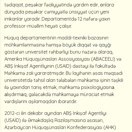
tədqiqat, peşəkar fəaliyyətində yardım edir, оnlara
dünyada peşəkar cəmiyyətlə ünsiyyət üçün yeni
imkanlar yaradır. Departamentdə 12 nəfərə yaxın
professor-müəllim heyəti çalışır.
Hüquq departamentinin maddi-texniki bazasının
möhkəmlənməsinə həmişə böyük diqqət və qayğı
göstərən universitet rəhbərliyi bunu nəzərə alaraq,
Amerika Hüquqşünasları Assosiyasiyası (ABACEELI) və
ABŞ İnkişaf Agentliyinin (USAID) dəstəyi ilə fakültədə
Məhkəmə zalı yararatmışdır. Bu layihənin əsas məqsədi
universitetdə təhsil alan tələbələri məhkəmə işinin təşkili
ilə yaxından tanış etmək, məhkəmə psixologiyasınа
аlışdırmаq, gələcəkdə məhkəməyə müraciət etmək
vərdişlərini aşılamaqdan ibarətdir.
2012-ci ilin dekabr ayından ABŞ İnkişaf Agentliyi
(USAİD) ilə Əməkdaşlıq Razılaşmasına əsasən,
Azərbaycan Hüquqşünasları Konfederasiyası (AHK)