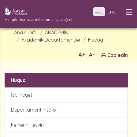
AZE
ENG
Hər gün, hər saat mükəmməlliyə doğru!
Ana səhifə
AKADEMİK
Akademik Departamentlər
Hüquq
A+
A-
Çap edin
Hüquq
İşçi heyəti
Departamentin tarixi
Fənlərin Təsviri